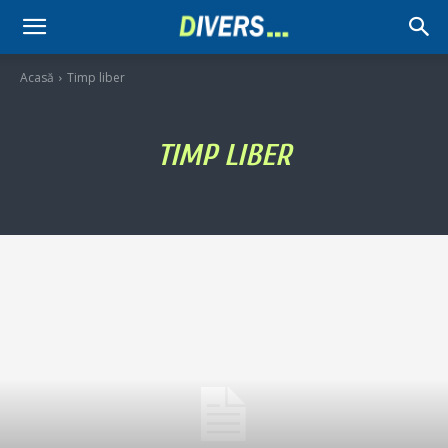
Divers
Acasă
Timp liber
TIMP LIBER