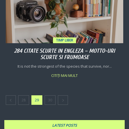
TIMP LIBER
284 CITATE SCURTE IN ENGLEZA – MOTTO-URI
SCURTE SI FRUMOASE
It is not the strongest of the species that survive, nor...
CITIȚI MAI MULT
28
29
30
LATEST POSTS