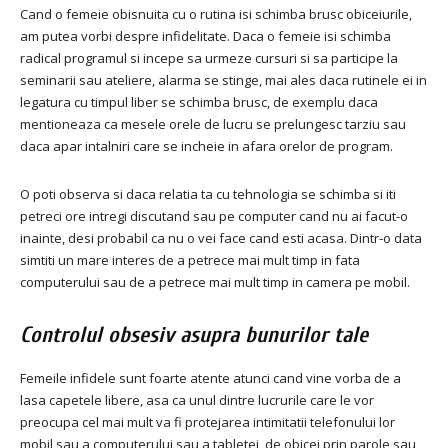
Cand o femeie obisnuita cu o rutina isi schimba brusc obiceiurile,
am putea vorbi despre infidelitate.
Daca o femeie isi schimba
radical programul si incepe sa urmeze cursuri si sa participe la
seminarii sau ateliere, alarma se stinge, mai ales daca rutinele ei in
legatura cu timpul liber se schimba brusc, de exemplu daca
mentioneaza ca mesele orele de lucru se prelungesc tarziu sau
daca apar intalniri care se incheie in afara orelor de program.
O poti observa si daca relatia ta cu tehnologia se schimba si iti
petreci ore intregi discutand sau pe computer cand nu ai facut-o
inainte, desi probabil ca nu o vei face cand esti acasa.
Dintr-o data
simtiti un mare interes de a petrece mai mult timp in fata
computerului sau de a petrece mai mult timp in camera pe mobil.
Controlul obsesiv asupra bunurilor tale
Femeile infidele sunt foarte atente atunci cand vine vorba de a
lasa capetele libere, asa ca unul dintre lucrurile care le vor
preocupa cel mai mult va fi protejarea intimitatii telefonului lor
mobil sau a computerului sau a tabletei, de obicei prin parole sau