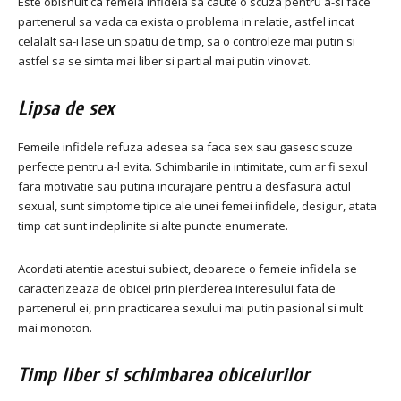
Este obisnuit ca femeia infidela sa caute o scuza pentru a-si face
partenerul sa vada ca exista o problema in relatie, astfel incat
celalalt sa-i lase un spatiu de timp, sa o controleze mai putin si
astfel sa se simta mai liber si partial mai putin vinovat.
Lipsa de sex
Femeile infidele refuza adesea sa faca sex sau gasesc scuze
perfecte pentru a-l evita.
Schimbarile in intimitate, cum ar fi sexul
fara motivatie sau putina incurajare pentru a desfasura actul
sexual, sunt simptome tipice ale unei femei infidele, desigur, atata
timp cat sunt indeplinite si alte puncte enumerate.
Acordati atentie acestui subiect, deoarece o femeie infidela se
caracterizeaza de obicei prin pierderea interesului fata de
partenerul ei, prin practicarea sexului mai putin pasional si mult
mai monoton.
Timp liber si schimbarea obiceiurilor