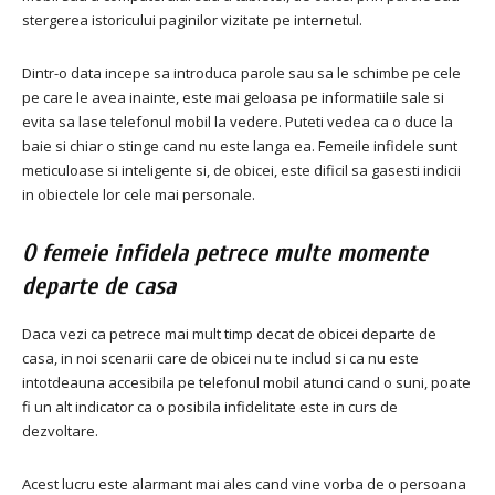
stergerea istoricului paginilor vizitate pe internetul.
Dintr-o data incepe sa introduca parole sau sa le schimbe pe cele
pe care le avea inainte, este mai geloasa pe informatiile sale si
evita sa lase telefonul mobil la vedere.
Puteti vedea ca o duce la
baie si chiar o stinge cand nu este langa ea.
Femeile infidele sunt
meticuloase si inteligente si, de obicei, este dificil sa gasesti indicii
in obiectele lor cele mai personale.
O femeie infidela petrece multe momente
departe de casa
Daca vezi ca petrece mai mult timp decat de obicei departe de
casa, in noi scenarii care de obicei nu te includ si ca nu este
intotdeauna accesibila pe telefonul mobil atunci cand o suni, poate
fi un alt indicator ca o posibila infidelitate este in curs de
dezvoltare.
Acest lucru este alarmant mai ales cand vine vorba de o persoana