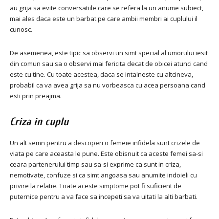
au grija sa evite conversatiile care se refera la un anume subiect,
mai ales daca este un barbat pe care ambii membri ai cuplului il
cunosc.
De asemenea, este tipic sa observi un simt special al umorului iesit
din comun sau sa o observi mai fericita decat de obicei atunci cand
este cu tine.
Cu toate acestea, daca se intalneste cu altcineva,
probabil ca va avea grija sa nu vorbeasca cu acea persoana cand
esti prin preajma.
Criza in cuplu
Un alt semn pentru a descoperi o femeie infidela sunt crizele de
viata pe care aceasta le pune.
Este obisnuit ca aceste femei sa-si
ceara partenerului timp sau sa-si exprime ca sunt in criza,
nemotivate, confuze si ca simt angoasa sau anumite indoieli cu
privire la relatie.
Toate aceste simptome pot fi suficient de
puternice pentru a va face sa incepeti sa va uitati la alti barbati.