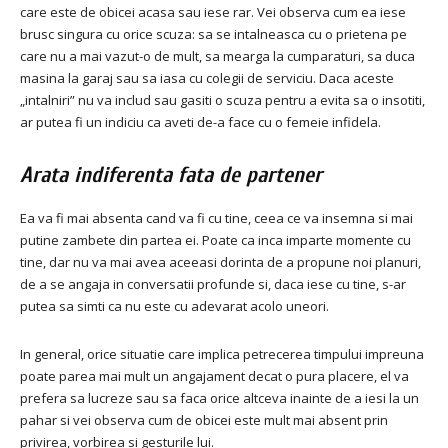
care este de obicei acasa sau iese rar.
Vei observa cum ea iese
brusc singura cu orice scuza: sa se intalneasca cu o prietena pe
care nu a mai vazut-o de mult, sa mearga la cumparaturi, sa duca
masina la garaj sau sa iasa cu colegii de serviciu.
Daca aceste
„intalniri” nu va includ sau gasiti o scuza pentru a evita sa o insotiti,
ar putea fi un indiciu ca aveti de-a face cu o femeie infidela.
Arata indiferenta fata de partener
Ea va fi mai absenta cand va fi cu tine, ceea ce va insemna si mai
putine zambete din partea ei.
Poate ca inca imparte momente cu
tine, dar nu va mai avea aceeasi dorinta de a propune noi planuri,
de a se angaja in conversatii profunde si, daca iese cu tine, s-ar
putea sa simti ca nu este cu adevarat acolo uneori.
In general, orice situatie care implica petrecerea timpului impreuna
poate parea mai mult un angajament decat o pura placere, el va
prefera sa lucreze sau sa faca orice altceva inainte de a iesi la un
pahar si vei observa cum de obicei este mult mai absent prin
privirea, vorbirea si gesturile lui.