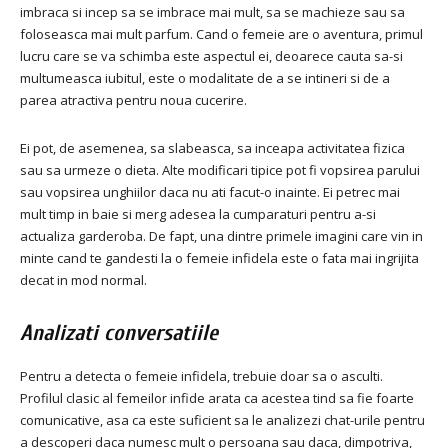
imbraca si incep sa se imbrace mai mult, sa se machieze sau sa
foloseasca mai mult parfum.
Cand o femeie are o aventura, primul
lucru care se va schimba este aspectul ei, deoarece cauta sa-si
multumeasca iubitul, este o modalitate de a se intineri si de a
parea atractiva pentru noua cucerire.
Ei pot, de asemenea, sa slabeasca, sa inceapa activitatea fizica
sau sa urmeze o dieta.
Alte modificari tipice pot fi vopsirea parului
sau vopsirea unghiilor daca nu ati facut-o inainte.
Ei petrec mai
mult timp in baie si merg adesea la cumparaturi pentru a-si
actualiza garderoba.
De fapt, una dintre primele imagini care vin in
minte cand te gandesti la o femeie infidela este o fata mai ingrijita
decat in ​​mod normal.
Analizati conversatiile
Pentru a detecta o femeie infidela, trebuie doar sa o asculti.
Profilul clasic al femeilor infide arata ca acestea tind sa fie foarte
comunicative, asa ca este suficient sa le analizezi chat-urile pentru
a descoperi daca numesc mult o persoana sau daca, dimpotriva,