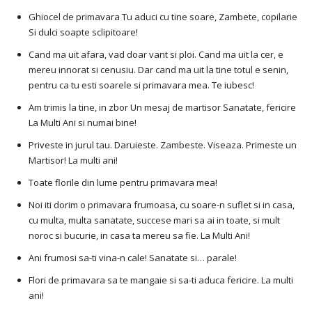
Ghiocel de primavara Tu aduci cu tine soare, Zambete, copilarie
Si dulci soapte sclipitoare!
Cand ma uit afara, vad doar vant si ploi. Cand ma uit la cer, e
mereu innorat si cenusiu. Dar cand ma uit la tine totul e senin,
pentru ca tu esti soarele si primavara mea. Te iubesc!
Am trimis la tine, in zbor Un mesaj de martisor Sanatate, fericire
La Multi Ani si numai bine!
Priveste in jurul tau. Daruieste. Zambeste. Viseaza. Primeste un
Martisor! La multi ani!
Toate florile din lume pentru primavara mea!
Noi iti dorim o primavara frumoasa, cu soare-n suflet si in casa,
cu multa, multa sanatate, succese mari sa ai in toate, si mult
noroc si bucurie, in casa ta mereu sa fie. La Multi Ani!
Ani frumosi sa-ti vina-n cale! Sanatate si… parale!
Flori de primavara sa te mangaie si sa-ti aduca fericire. La multi
ani!