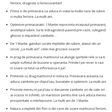
fericire, dragoste si binecuvantari!
Prima zi de primavara sa aduca in viata ta multe raze de iubire
si multa fericire. La multi ani.
Optimism primavaratic: 1 Martie reprezinta inceputul primaverii,
anotimpul iubirii. Sa te indragostesti pasind prin raze, culegand
ghiocei si impartind zambete…
De 1 Martie, ganduri curate impletite din iubire, alaturi de un
sincer „La multi ani”, celei mai grozave soacre!
In prag de primavara, martisorul sa alunge spiritele rele si sa-ti
umple sufletul de bucurie si speranta. Prinde-l pe rever si razi
in soare ca totul sa infloreasca-n jur!
Primeste cu drag martisorul in inima ta. Primavara aceasta sa
aduca zambete pe chipul tau, bunatate si optimism. La multi ani.
Priveste mereu in jurul tau si daruieste zambete ori de cate ori
ai ocazia. In schimb, un marstisor pentru tine sa-ti aduca mereu
prosperitate si intelepciune. La multi ani de 1 Martie.
Natura a impletit din flori si din raze de soare martisorul fericirii,