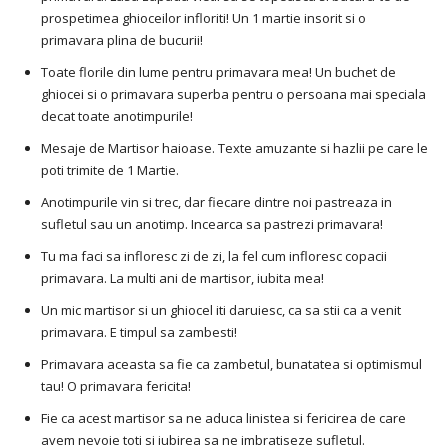
prospetimea ghioceilor infloriti! Un 1 martie insorit si o
primavara plina de bucurii!
Toate florile din lume pentru primavara mea! Un buchet de
ghiocei si o primavara superba pentru o persoana mai speciala
decat toate anotimpurile!
Mesaje de Martisor haioase. Texte amuzante si hazlii pe care le
poti trimite de 1 Martie.
Anotimpurile vin si trec, dar fiecare dintre noi pastreaza in
sufletul sau un anotimp. Incearca sa pastrezi primavara!
Tu ma faci sa infloresc zi de zi, la fel cum infloresc copacii
primavara. La multi ani de martisor, iubita mea!
Un mic martisor si un ghiocel iti daruiesc, ca sa stii ca a venit
primavara. E timpul sa zambesti!
Primavara aceasta sa fie ca zambetul, bunatatea si optimismul
tau! O primavara fericita!
Fie ca acest martisor sa ne aduca linistea si fericirea de care
avem nevoie toti si iubirea sa ne imbratiseze sufletul.