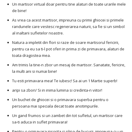
Un martisor virtual doar pentru tine alaturi de toate urarile mele
de bine!
As vrea ca acest martisor, impreuna cu primii ghiocei si primele
randunele care vestesc regenerarea naturii, sa fie si un simbol
al inaltarii sufletelor noastre.
Natura a impletit din flori si raze de soare martisorul fericirii,
pentru ca eu sa ti-l pot oferi in prima zi de primavara, alaturi de
toata dragostea mea.
Am trimis la tine-n zbor un mesaj de martisor. Sanatate, fericire,
la multi ani si numai bine!
Tu esti primavara mea! Te iubesc! Sa ai un 1 Martie superb!
aripi sa zbori/ Si in inima lumina si credinta-n viitor!
Un buchet de ghiocei si o primavara superba pentru o
persoana mai speciala decat toate anotimpurile.
Un gand frumos si un zambet din tot sufletul, un martisor care
sa-ti aduca in suflet primavara!
Pentru o primavara insorita si plina de bucurii, impreuna cu un