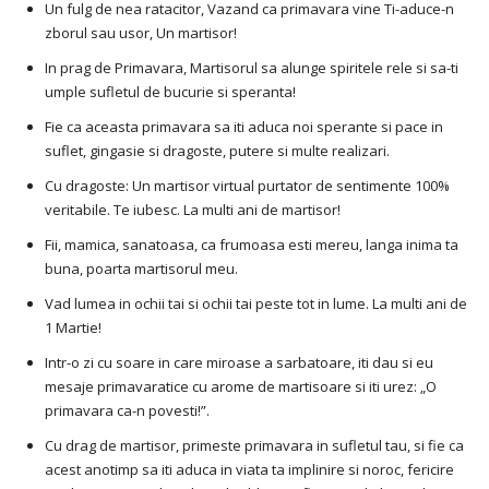
Un fulg de nea ratacitor, Vazand ca primavara vine Ti-aduce-n
zborul sau usor, Un martisor!
In prag de Primavara, Martisorul sa alunge spiritele rele si sa-ti
umple sufletul de bucurie si speranta!
Fie ca aceasta primavara sa iti aduca noi sperante si pace in
suflet, gingasie si dragoste, putere si multe realizari.
Cu dragoste: Un martisor virtual purtator de sentimente 100%
veritabile. Te iubesc. La multi ani de martisor!
Fii, mamica, sanatoasa, ca frumoasa esti mereu, langa inima ta
buna, poarta martisorul meu.
Vad lumea in ochii tai si ochii tai peste tot in lume. La multi ani de
1 Martie!
Intr-o zi cu soare in care miroase a sarbatoare, iti dau si eu
mesaje primavaratice cu arome de martisoare si iti urez: „O
primavara ca-n povesti!”.
Cu drag de martisor, primeste primavara in sufletul tau, si fie ca
acest anotimp sa iti aduca in viata ta implinire si noroc, fericire