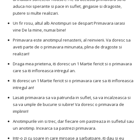
aduca noi sperante si pace in suflet, gingasie si dragoste,
putere si multe realizari.
Un fir rosu, altul alb Anotimpuri se despart Primavara iarasi
vine De la mine, numai bine!
Primavara este anotimpul renasterii, al reinvierii. Va doresc sa
aveti parte de o primavara minunata, plina de dragoste si
realizari!
Draga mea prietena, iti doresc un 1 Martie fericit si o primavara
care sa iti infloreasca intregul an.
Iti doresc un 1 Martie fericit si o primavara care sa iti infloreasca
intregul an!
Lasati primavara sa va patrunda in suflet, sa va incalzeasca si
sa va umple de bucurie si iubire! Va doresc o primavara de
impliniri!
Anotimpurile vin si trec, dar fiecare om pastreaza in sufletul sau
un anotimp. Incearca sa pastrezi primavara.
Intr-o zi cu soare in care miroase a sarbatoare, iti dau si eu