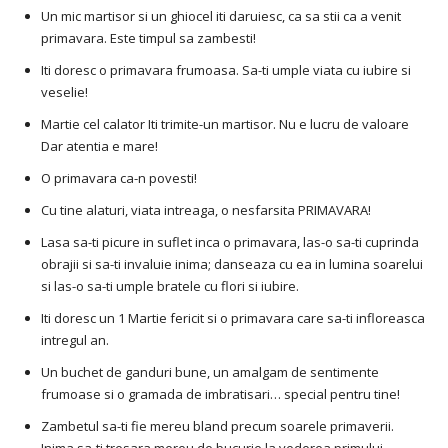
Un mic martisor si un ghiocel iti daruiesc, ca sa stii ca a venit
primavara. Este timpul sa zambesti!
Iti doresc o primavara frumoasa. Sa-ti umple viata cu iubire si
veselie!
Martie cel calator Iti trimite-un martisor. Nu e lucru de valoare
Dar atentia e mare!
O primavara ca-n povesti!
Cu tine alaturi, viata intreaga, o nesfarsita PRIMAVARA!
Lasa sa-ti picure in suflet inca o primavara, las-o sa-ti cuprinda
obrajii si sa-ti invaluie inima; danseaza cu ea in lumina soarelui
si las-o sa-ti umple bratele cu flori si iubire.
Iti doresc un 1 Martie fericit si o primavara care sa-ti infloreasca
intregul an.
Un buchet de ganduri bune, un amalgam de sentimente
frumoase si o gramada de imbratisari… special pentru tine!
Zambetul sa-ti fie mereu bland precum soarele primaverii.