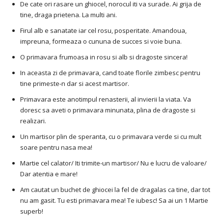
De cate ori rasare un ghiocel, norocul iti va surade. Ai grija de
tine, draga prietena. La multi ani.
Firul alb e sanatate iar cel rosu, posperitate. Amandoua,
impreuna, formeaza o cununa de succes si voie buna.
O primavara frumoasa in rosu si alb si dragoste sincera!
In aceasta zi de primavara, cand toate florile zimbesc pentru
tine primeste-n dar si acest martisor.
Primavara este anotimpul renasterii, al invierii la viata. Va
doresc sa aveti o primavara minunata, plina de dragoste si
realizari.
Un martisor plin de speranta, cu o primavara verde si cu mult
soare pentru nasa mea!
Martie cel calator/ Iti trimite-un martisor/ Nu e lucru de valoare/
Dar atentia e mare!
Am cautat un buchet de ghiocei la fel de dragalas ca tine, dar tot
nu am gasit. Tu esti primavara mea! Te iubesc! Sa ai un 1 Martie
superb!