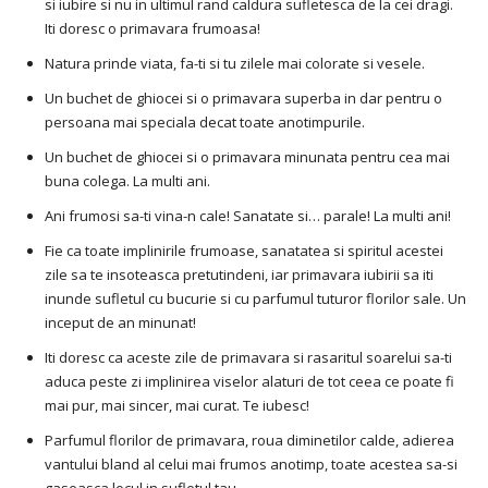
si iubire si nu in ultimul rand caldura sufletesca de la cei dragi.
Iti doresc o primavara frumoasa!
Natura prinde viata, fa-ti si tu zilele mai colorate si vesele.
Un buchet de ghiocei si o primavara superba in dar pentru o
persoana mai speciala decat toate anotimpurile.
Un buchet de ghiocei si o primavara minunata pentru cea mai
buna colega. La multi ani.
Ani frumosi sa-ti vina-n cale! Sanatate si… parale! La multi ani!
Fie ca toate implinirile frumoase, sanatatea si spiritul acestei
zile sa te insoteasca pretutindeni, iar primavara iubirii sa iti
inunde sufletul cu bucurie si cu parfumul tuturor florilor sale. Un
inceput de an minunat!
Iti doresc ca aceste zile de primavara si rasaritul soarelui sa-ti
aduca peste zi implinirea viselor alaturi de tot ceea ce poate fi
mai pur, mai sincer, mai curat. Te iubesc!
Parfumul florilor de primavara, roua diminetilor calde, adierea
vantului bland al celui mai frumos anotimp, toate acestea sa-si