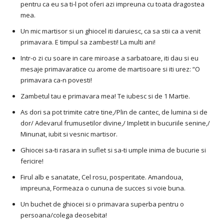
pentru ca eu sa ti-l pot oferi azi impreuna cu toata dragostea
mea.
Un mic martisor si un ghiocel iti daruiesc, ca sa stii ca a venit
primavara. E timpul sa zambesti! La multi ani!
Intr-o zi cu soare in care miroase a sarbatoare, iti dau si eu
mesaje primavaratice cu arome de martisoare si iti urez: “O
primavara ca-n povesti!
Zambetul tau e primavara mea! Te iubesc si de 1 Martie.
As dori sa pot trimite catre tine,/Plin de cantec, de lumina si de
dor/ Adevarul frumusetilor divine,/ Impletit in bucuriile senine,/
Minunat, iubit si vesnic martisor.
Ghiocei sa-ti rasara in suflet si sa-ti umple inima de bucurie si
fericire!
Firul alb e sanatate, Cel rosu, posperitate. Amandoua,
impreuna, Formeaza o cununa de succes si voie buna.
Un buchet de ghiocei si o primavara superba pentru o
persoana/colega deosebita!