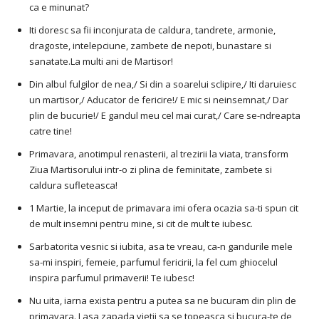
ca e minunat?
Iti doresc sa fii inconjurata de caldura, tandrete, armonie,
dragoste, intelepciune, zambete de nepoti, bunastare si
sanatate.La multi ani de Martisor!
Din albul fulgilor de nea,/ Si din a soarelui sclipire,/ Iti daruiesc
un martisor,/ Aducator de fericire!/ E mic si neinsemnat,/ Dar
plin de bucurie!/ E gandul meu cel mai curat,/ Care se-ndreapta
catre tine!
Primavara, anotimpul renasterii, al trezirii la viata, transform
Ziua Martisorului intr-o zi plina de feminitate, zambete si
caldura sufleteasca!
1 Martie, la inceput de primavara imi ofera ocazia sa-ti spun cit
de mult insemni pentru mine, si cit de mult te iubesc.
Sarbatorita vesnic si iubita, asa te vreau, ca-n gandurile mele
sa-mi inspiri, femeie, parfumul fericirii, la fel cum ghiocelul
inspira parfumul primaverii! Te iubesc!
Nu uita, iarna exista pentru a putea sa ne bucuram din plin de
primavara. Lasa zapada vietii sa se topeasca si bucura-te de