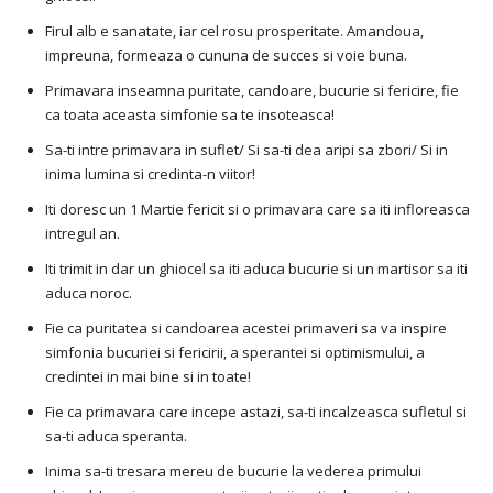
Firul alb e sanatate, iar cel rosu prosperitate. Amandoua,
impreuna, formeaza o cununa de succes si voie buna.
Primavara inseamna puritate, candoare, bucurie si fericire, fie
ca toata aceasta simfonie sa te insoteasca!
Sa-ti intre primavara in suflet/ Si sa-ti dea aripi sa zbori/ Si in
inima lumina si credinta-n viitor!
Iti doresc un 1 Martie fericit si o primavara care sa iti infloreasca
intregul an.
Iti trimit in dar un ghiocel sa iti aduca bucurie si un martisor sa iti
aduca noroc.
Fie ca puritatea si candoarea acestei primaveri sa va inspire
simfonia bucuriei si fericirii, a sperantei si optimismului, a
credintei in mai bine si in toate!
Fie ca primavara care incepe astazi, sa-ti incalzeasca sufletul si
sa-ti aduca speranta.
Inima sa-ti tresara mereu de bucurie la vederea primului