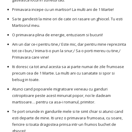
gaseasca locul in sufletul tau.
Primavara incepe cu un martisor! La multi ani de 1 Martie!
Sa te gandesti la mine ori de cate ori rasare un ghiocel. Tu esti
Martisorul meu.
O primavara plina de energie, entuziasm si bucurii!
Am un dar ce-i pentru tine,/ Este mic, dar pentru mine reprezinta
tot ce-i bun,/ Inima ti-o pun la snur,/ Sa o porti mereu cu tine,/
Primavara care vine!
Iti doresc ca tot anul acesta sa ai parte numai de zile frumoase
precum cea de 1 Martie. La multi ani cu sanatate si spor si
belsug in toate.
Atunci cand popoarele migratoare veneau cu ganduri
cotropitoare peste acest minunat popor, noi le dadeam
martisoare… pentru ca asa-i romanul, primitor.
Te port oriunde in gandurile mele si te simt chiar si atunci cand
esti departe de mine. Iti urez o primavara frumoasa, cu soare,
fericire si toata dragostea prinsa intr-un frumos buchet de
ghiocei!