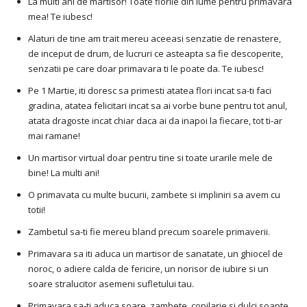
La multi ani de martisor! Toate florile din lume pentru primavara
mea! Te iubesc!
Alaturi de tine am trait mereu aceeasi senzatie de renastere,
de inceput de drum, de lucruri ce asteapta sa fie descoperite,
senzatii pe care doar primavara ti le poate da. Te iubesc!
Pe 1 Martie, iti doresc sa primesti atatea flori incat sa-ti faci
gradina, atatea felicitari incat sa ai vorbe bune pentru tot anul,
atata dragoste incat chiar daca ai da inapoi la fiecare, tot ti-ar
mai ramane!
Un martisor virtual doar pentru tine si toate urarile mele de
bine! La multi ani!
O primavata cu multe bucurii, zambete si impliniri sa avem cu
totii!
Zambetul sa-ti fie mereu bland precum soarele primaverii.
Primavara sa iti aduca un martisor de sanatate, un ghiocel de
noroc, o adiere calda de fericire, un norisor de iubire si un
soare stralucitor asemeni sufletului tau.
Primavara sa-ti aduca soare, zambete, copilarie si dulci soapte