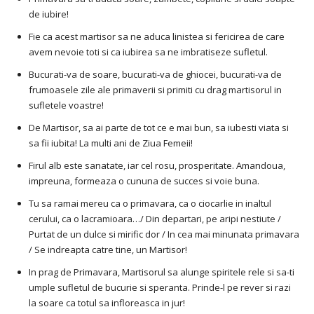
de iubire!
Fie ca acest martisor sa ne aduca linistea si fericirea de care
avem nevoie toti si ca iubirea sa ne imbratiseze sufletul.
Bucurati-va de soare, bucurati-va de ghiocei, bucurati-va de
frumoasele zile ale primaverii si primiti cu drag martisorul in
sufletele voastre!
De Martisor, sa ai parte de tot ce e mai bun, sa iubesti viata si
sa fii iubita! La multi ani de Ziua Femeii!
Firul alb este sanatate, iar cel rosu, prosperitate. Amandoua,
impreuna, formeaza o cununa de succes si voie buna.
Tu sa ramai mereu ca o primavara, ca o ciocarlie in inaltul
cerului, ca o lacramioara…/ Din departari, pe aripi nestiute /
Purtat de un dulce si mirific dor / In cea mai minunata primavara
/ Se indreapta catre tine, un Martisor!
In prag de Primavara, Martisorul sa alunge spiritele rele si sa-ti
umple sufletul de bucurie si speranta. Prinde-l pe rever si razi
la soare ca totul sa infloreasca in jur!