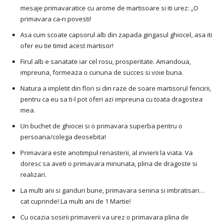
mesaje primavaratice cu arome de martisoare si iti urez: „O
primavara ca-n povesti!
Asa cum scoate capsorul alb din zapada gingasul ghiocel, asa iti
ofer eu tie timid acest martisor!
Firul alb e sanatate iar cel rosu, prosperitate. Amandoua,
impreuna, formeaza o cununa de succes si voie buna.
Natura a impletit din flori si din raze de soare martisorul fericirii,
pentru ca eu sa ti-l pot oferi azi impreuna cu toata dragostea
mea.
Un buchet de ghiocei si o primavara superba pentru o
persoana/colega deosebita!
Primavara este anotimpul renasterii, al invierii la viata. Va
doresc sa aveti o primavara minunata, plina de dragoste si
realizari.
La multi ani si ganduri bune, primavara senina si imbratisari…
cat cuprinde! La multi ani de 1 Martie!
Cu ocazia sosirii primaverii va urez o primavara plina de