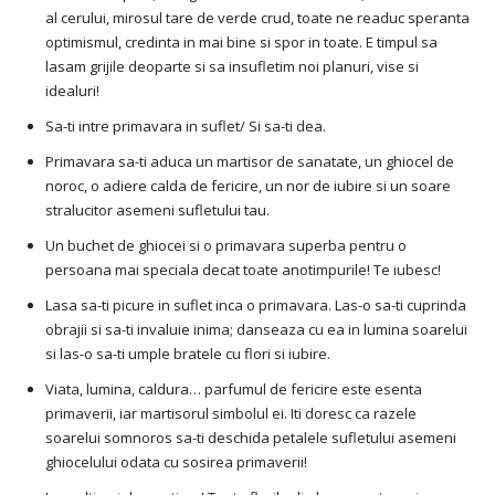
al cerului, mirosul tare de verde crud, toate ne readuc speranta
optimismul, credinta in mai bine si spor in toate. E timpul sa
lasam grijile deoparte si sa insufletim noi planuri, vise si
idealuri!
Sa-ti intre primavara in suflet/ Si sa-ti dea.
Primavara sa-ti aduca un martisor de sanatate, un ghiocel de
noroc, o adiere calda de fericire, un nor de iubire si un soare
stralucitor asemeni sufletului tau.
Un buchet de ghiocei si o primavara superba pentru o
persoana mai speciala decat toate anotimpurile! Te iubesc!
Lasa sa-ti picure in suflet inca o primavara. Las-o sa-ti cuprinda
obrajii si sa-ti invaluie inima; danseaza cu ea in lumina soarelui
si las-o sa-ti umple bratele cu flori si iubire.
Viata, lumina, caldura… parfumul de fericire este esenta
primaverii, iar martisorul simbolul ei. Iti doresc ca razele
soarelui somnoros sa-ti deschida petalele sufletului asemeni
ghiocelului odata cu sosirea primaverii!