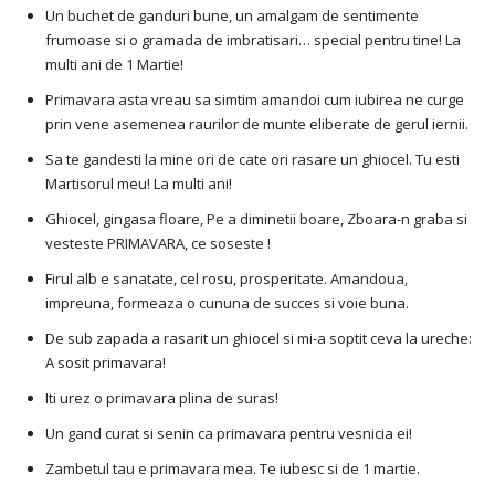
Un buchet de ganduri bune, un amalgam de sentimente
frumoase si o gramada de imbratisari… special pentru tine! La
multi ani de 1 Martie!
Primavara asta vreau sa simtim amandoi cum iubirea ne curge
prin vene asemenea raurilor de munte eliberate de gerul iernii.
Sa te gandesti la mine ori de cate ori rasare un ghiocel. Tu esti
Martisorul meu! La multi ani!
Ghiocel, gingasa floare, Pe a diminetii boare, Zboara-n graba si
vesteste PRIMAVARA, ce soseste !
Firul alb e sanatate, cel rosu, prosperitate. Amandoua,
impreuna, formeaza o cununa de succes si voie buna.
De sub zapada a rasarit un ghiocel si mi-a soptit ceva la ureche:
A sosit primavara!
Iti urez o primavara plina de suras!
Un gand curat si senin ca primavara pentru vesnicia ei!
Zambetul tau e primavara mea. Te iubesc si de 1 martie.