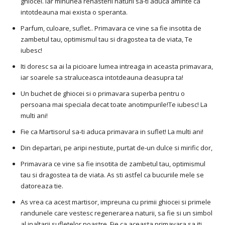
ghiocel. Iar minunea renasterii naturii sa-ti aduca aminte ca
intotdeauna mai exista o speranta.
Parfum, culoare, suflet.. Primavara ce vine sa fie insotita de
zambetul tau, optimismul tau si dragostea ta de viata, Te
iubesc!
Iti doresc sa ai la picioare lumea intreaga in aceasta primavara,
iar soarele sa straluceasca intotdeauna deasupra ta!
Un buchet de ghiocei si o primavara superba pentru o
persoana mai speciala decat toate anotimpurile!Te iubesc! La
multi ani!
Fie ca Martisorul sa-ti aduca primavara in suflet! La multi ani!
Din departari, pe aripi nestiute, purtat de-un dulce si mirific dor,
Primavara ce vine sa fie insotita de zambetul tau, optimismul
tau si dragostea ta de viata. As sti astfel ca bucuriile mele se
datoreaza tie.
As vrea ca acest martisor, impreuna cu primii ghiocei si primele
randunele care vestesc regenerarea naturii, sa fie si un simbol
al inaltarii sufletelor noastre. Fie ca aceasta primavara sa iti