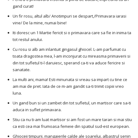
gand curat!
Un fir rosu, altul alb/ Anotimpuri se despart,/Primavara iarasi
vine/ De la mine, numai bine!
Iti doresc un 1 Martie fericit si o primavara care sa fie in inima ta
tot restul anului.
Cu rosu si alb am inlantuit gingasul ghiocel. L-am parfumat cu
toata dragostea mea, l-am inconjurat cu mireasma primaverii si
din tot sufletul ti-l daruiesc, sperand ca-ti va aduce fericire si
sanatate.
La multi ani, mama! Esti minunata si vreau sa impart cu tine ce
am mai de pret. Iata de ce m-am gandit sa-ti trimit copiii vreo
luna.
Un gand bun si un zambet din tot sufletul, un martisor care sa-ti
aduca in suflet primavara.
Stiu ca nu ti-am luat martisor si am fost un mare taran si mai stiu
ca esti cea mai frumoasa femeie din spatiul sud-est european.
Ghioceii timpurii, mangaierile calde ale soarelui, albastrul senin