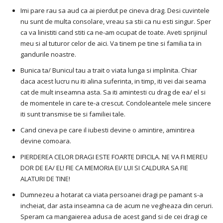
Imi pare rau sa aud ca ai pierdut pe cineva drag. Desi cuvintele
nu sunt de multa consolare, vreau sa stii ca nu esti singur. Sper
ca va linistiti cand stiti ca ne-am ocupat de toate. Aveti sprijinul
meu si al tuturor celor de aici. Va tinem pe tine si familia ta in
gandurile noastre.
Bunica ta/ Bunicul tau a trait o viata lunga si implinita. Chiar
daca acest lucru nu iti alina suferinta, in timp, iti vei dai seama
cat de mult inseamna asta. Sa iti amintesti cu drag de ea/ el si
de momentele in care te-a crescut. Condoleantele mele sincere
iti sunt transmise tie si familiei tale.
Cand cineva pe care il iubesti devine o amintire, amintirea
devine comoara.
PIERDEREA CELOR DRAGI ESTE FOARTE DIFICILA. NE VA FI MEREU
DOR DE EA/ EL! FIE CA MEMORIA EI/ LUI SI CALDURA SA FIE
ALATURI DE TINE!
Dumnezeu a hotarat ca viata persoanei dragi pe pamant s-a
incheiat, dar asta inseamna ca de acum ne vegheaza din ceruri.
Speram ca mangaierea adusa de acest gand si de cei dragi ce