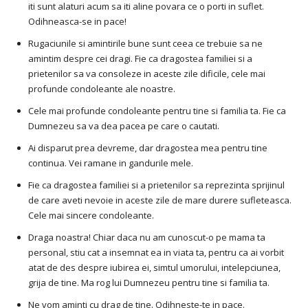
iti sunt alaturi acum sa iti aline povara ce o porti in suflet.
Odihneasca-se in pace!
Rugaciunile si amintirile bune sunt ceea ce trebuie sa ne
amintim despre cei dragi. Fie ca dragostea familiei si a
prietenilor sa va consoleze in aceste zile dificile, cele mai
profunde condoleante ale noastre.
Cele mai profunde condoleante pentru tine si familia ta. Fie ca
Dumnezeu sa va dea pacea pe care o cautati.
Ai disparut prea devreme, dar dragostea mea pentru tine
continua. Vei ramane in gandurile mele.
Fie ca dragostea familiei si a prietenilor sa reprezinta sprijinul
de care aveti nevoie in aceste zile de mare durere sufleteasca.
Cele mai sincere condoleante.
Draga noastra! Chiar daca nu am cunoscut-o pe mama ta
personal, stiu cat a insemnat ea in viata ta, pentru ca ai vorbit
atat de des despre iubirea ei, simtul umorului, intelepciunea,
grija de tine. Ma rog lui Dumnezeu pentru tine si familia ta.
Ne vom aminti cu drag de tine. Odihneste-te in pace.