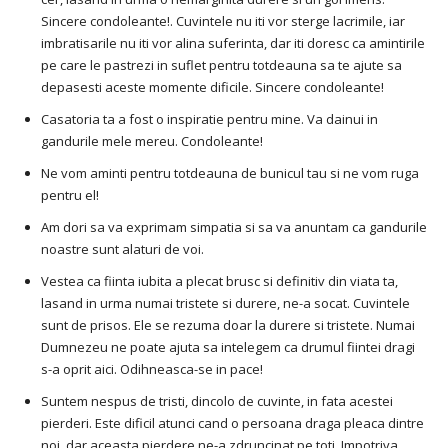
Sincere condoleante!. Cuvintele nu iti vor sterge lacrimile, iar
imbratisarile nu iti vor alina suferinta, dar iti doresc ca amintirile
pe care le pastrezi in suflet pentru totdeauna sa te ajute sa
depasesti aceste momente dificile. Sincere condoleante!
Casatoria ta a fost o inspiratie pentru mine. Va dainui in
gandurile mele mereu. Condoleante!
Ne vom aminti pentru totdeauna de bunicul tau si ne vom ruga
pentru el!
Am dori sa va exprimam simpatia si sa va anuntam ca gandurile
noastre sunt alaturi de voi.
Vestea ca fiinta iubita a plecat brusc si definitiv din viata ta,
lasand in urma numai tristete si durere, ne-a socat. Cuvintele
sunt de prisos. Ele se rezuma doar la durere si tristete. Numai
Dumnezeu ne poate ajuta sa intelegem ca drumul fiintei dragi
s-a oprit aici. Odihneasca-se in pace!
Suntem nespus de tristi, dincolo de cuvinte, in fata acestei
pierderi. Este dificil atunci cand o persoana draga pleaca dintre
noi, dar aceasta pierdere ne-a zdruncinat pe toti. Impotriva