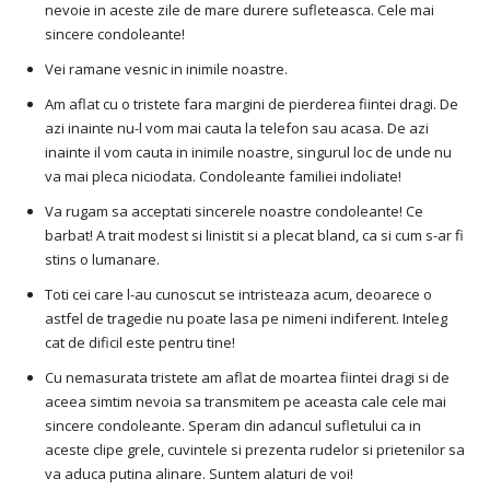
nevoie in aceste zile de mare durere sufleteasca. Cele mai
sincere condoleante!
Vei ramane vesnic in inimile noastre.
Am aflat cu o tristete fara margini de pierderea fiintei dragi. De
azi inainte nu-l vom mai cauta la telefon sau acasa. De azi
inainte il vom cauta in inimile noastre, singurul loc de unde nu
va mai pleca niciodata. Condoleante familiei indoliate!
Va rugam sa acceptati sincerele noastre condoleante! Ce
barbat! A trait modest si linistit si a plecat bland, ca si cum s-ar fi
stins o lumanare.
Toti cei care l-au cunoscut se intristeaza acum, deoarece o
astfel de tragedie nu poate lasa pe nimeni indiferent. Inteleg
cat de dificil este pentru tine!
Cu nemasurata tristete am aflat de moartea fiintei dragi si de
aceea simtim nevoia sa transmitem pe aceasta cale cele mai
sincere condoleante. Speram din adancul sufletului ca in
aceste clipe grele, cuvintele si prezenta rudelor si prietenilor sa
va aduca putina alinare. Suntem alaturi de voi!