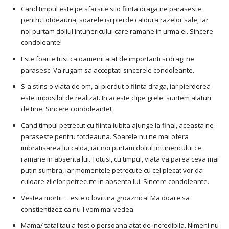
Cand timpul este pe sfarsite si o fiinta draga ne paraseste
pentru totdeauna, soarele isi pierde caldura razelor sale, iar
noi purtam doliul intunericului care ramane in urma ei. Sincere
condoleante!
Este foarte trist ca oamenii atat de importanti si dragi ne
parasesc. Va rugam sa acceptati sincerele condoleante.
S-a stins o viata de om, ai pierdut o fiinta draga, iar pierderea
este imposibil de realizat. In aceste clipe grele, suntem alaturi
de tine. Sincere condoleante!
Cand timpul petrecut cu fiinta iubita ajunge la final, aceasta ne
paraseste pentru totdeauna. Soarele nu ne mai ofera
imbratisarea lui calda, iar noi purtam doliul intunericului ce
ramane in absenta lui. Totusi, cu timpul, viata va parea ceva mai
putin sumbra, iar momentele petrecute cu cel plecat vor da
culoare zilelor petrecute in absenta lui. Sincere condoleante.
Vestea mortii … este o lovitura groaznica! Ma doare sa
constientizez ca nu-l vom mai vedea.
Mama/ tatal tau a fost o persoana atat de incredibila. Nimeni nu