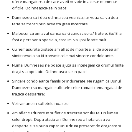
ofere mangaierea de care aveti nevoie in aceste momente
dificile. Odihneasca-se in pace!
Dumnezeu sa-i dea odihna cea vesnica, iar voua sa va dea
taria sa treceti prin aceasta grea incercare.
Ma bucur ca am avut sansa sa-ti cunosc sora/ fratele. Ea/ El a
fost o persoana speciala, care imi va lipsi foarte mult.
Cu nemasurata tristete am aflat de moartea; si de aceea am
simtit nevoia sa iti transmit cele mai sincere condoleante.
Numai Dumnezeu ne poate ajuta sa intelegem ca drumul fiintei
dragi s-a oprit aici. Odihneasca-se in pace!
Sincere condoleante familiilor indurerate. Ne rugam ca Bunul
Dumnezeu sa mangaie sufletele celor ramasi nemangaiati de
tragica despartire;
Vei ramane in sufletele noastre.
Am aflat cu durere in suflet de trecerea sotului tau in lumea
celor drepti. Dupa atatia ani Dumnezeu a hotarat sa va
desparta si sa puna capat unui drum presarat de dragoste si