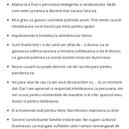
Mama ta a fost o persoana inteligenta si stralucitoare. Multi
vom simti ca lumea a devenit mai saraca fara ea.
Mi-e greu sa gasesc cuvintele potrivite acum. Tine minte ca poti
intotdeauna sa te bazezi pe mine pentru ajutor.
Impartasindu-ti tristetea la amintirea lui Simon.
Sunt foarte trist / a de cand am aflat de… Ii doresc sa isi
gaseasca odihna vesnica si linistea sufleteasca si tie iti doresc
sa gasesti puterea sa rezisti acestei incercari dureroase.
Niciun cuvant nu poate descrie cat de rau imi pare pentru
pierderea ta.
Imi pare atat de rau ca am avut dezacorduri cu … la un moment
dat. Dar l-am apreciat si respectat intotdeauna ca persoana. Imi
cer scuze pentru momentele de mandrie si iti ofer ajutorul meu.
Astazi si pentru totdeauna.
El a insemnat mult pentru mine. Ma intristez impreuna cu tine!
Sincere condoleante familiei indurerate. Ne rugam ca Bunul
Dumnezeu sa mangaie sufletele celor ramasi nemangaiati de