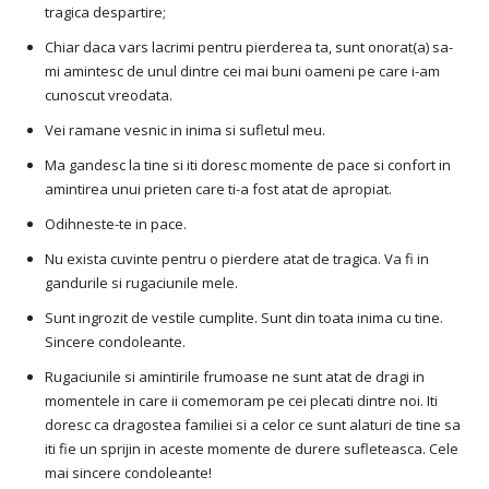
tragica despartire;
Chiar daca vars lacrimi pentru pierderea ta, sunt onorat(a) sa-
mi amintesc de unul dintre cei mai buni oameni pe care i-am
cunoscut vreodata.
Vei ramane vesnic in inima si sufletul meu.
Ma gandesc la tine si iti doresc momente de pace si confort in
amintirea unui prieten care ti-a fost atat de apropiat.
Odihneste-te in pace.
Nu exista cuvinte pentru o pierdere atat de tragica. Va fi in
gandurile si rugaciunile mele.
Sunt ingrozit de vestile cumplite. Sunt din toata inima cu tine.
Sincere condoleante.
Rugaciunile si amintirile frumoase ne sunt atat de dragi in
momentele in care ii comemoram pe cei plecati dintre noi. Iti
doresc ca dragostea familiei si a celor ce sunt alaturi de tine sa
iti fie un sprijin in aceste momente de durere sufleteasca. Cele
mai sincere condoleante!