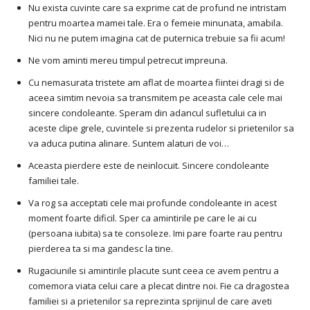
Nu exista cuvinte care sa exprime cat de profund ne intristam
pentru moartea mamei tale. Era o femeie minunata, amabila.
Nici nu ne putem imagina cat de puternica trebuie sa fii acum!
Ne vom aminti mereu timpul petrecut impreuna.
Cu nemasurata tristete am aflat de moartea fiintei dragi si de
aceea simtim nevoia sa transmitem pe aceasta cale cele mai
sincere condoleante. Speram din adancul sufletului ca in
aceste clipe grele, cuvintele si prezenta rudelor si prietenilor sa
va aduca putina alinare. Suntem alaturi de voi…
Aceasta pierdere este de neinlocuit. Sincere condoleante
familiei tale.
Va rog sa acceptati cele mai profunde condoleante in acest
moment foarte dificil. Sper ca amintirile pe care le ai cu
(persoana iubita) sa te consoleze. Imi pare foarte rau pentru
pierderea ta si ma gandesc la tine.
Rugaciunile si amintirile placute sunt ceea ce avem pentru a
comemora viata celui care a plecat dintre noi. Fie ca dragostea
familiei si a prietenilor sa reprezinta sprijinul de care aveti