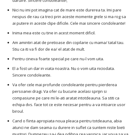
daruire. Sincere condoleante!;
Nici nu imi pot imagina cat de mare este durerea ta. Imi pare
nespus de rau ca treci prin aceste momente grele si ma rog sa
ai putere in aceste clipe dificile. Cele mai sincere condoleante!
Inima mea este cu tine in acest moment dificil.
Am amintiri atat de pretioase din copilarie cu mama/ tatal tau.
Stiu ca iti va fi dor de ea/ el atat de mult.
Pentru cineva foarte special pe care nu-l vom uita.
El a fost un dar in viata noastra. Nu o vom uita niciodata.
Sincere condoleante.
Va ofer cele mai profunde condoleante pentru pierderea
persoanei dragi. Va ofer cu bucurie acelasi sprijin si
compasiune pe care mi le-ati aratat intotdeauna. Sa stiti ca
echipa dvs. face tot ce este necesar pentru a va intoarce usor
biroul.
Cand o fiinta apropiata noua pleaca pentru totdeauna, abia
atunci ne dam seama cu durere in suflet ca suntem niste bieti
muritori. Dumnezeu sa-i dea odihna cea vesnica, iar voua sa va