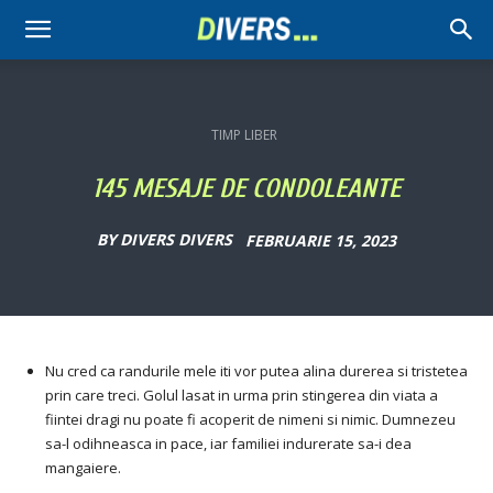
Divers
TIMP LIBER
145 MESAJE DE CONDOLEANTE
BY
DIVERS DIVERS
FEBRUARIE 15, 2023
Nu cred ca randurile mele iti vor putea alina durerea si tristetea
prin care treci. Golul lasat in urma prin stingerea din viata a
fiintei dragi nu poate fi acoperit de nimeni si nimic. Dumnezeu
sa-l odihneasca in pace, iar familiei indurerate sa-i dea
mangaiere.