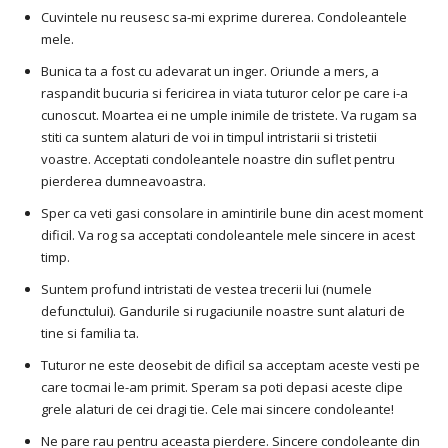
Cuvintele nu reusesc sa-mi exprime durerea. Condoleantele
mele.
Bunica ta a fost cu adevarat un inger. Oriunde a mers, a
raspandit bucuria si fericirea in viata tuturor celor pe care i-a
cunoscut. Moartea ei ne umple inimile de tristete. Va rugam sa
stiti ca suntem alaturi de voi in timpul intristarii si tristetii
voastre. Acceptati condoleantele noastre din suflet pentru
pierderea dumneavoastra.
Sper ca veti gasi consolare in amintirile bune din acest moment
dificil. Va rog sa acceptati condoleantele mele sincere in acest
timp.
Suntem profund intristati de vestea trecerii lui (numele
defunctului). Gandurile si rugaciunile noastre sunt alaturi de
tine si familia ta.
Tuturor ne este deosebit de dificil sa acceptam aceste vesti pe
care tocmai le-am primit. Speram sa poti depasi aceste clipe
grele alaturi de cei dragi tie. Cele mai sincere condoleante!
Ne pare rau pentru aceasta pierdere. Sincere condoleante din