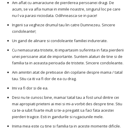
Am aflat cu amaraciune de pierderea persoanei dragi. De
acum, se va afla numai in inimile noastre, singurul loc pe care
nu-l va parasi niciodata. Odihneasca-se in pace!
Ingerii sa vegheze drumul tau lin catre Dumnezeu. Sincere
condoleante!;
Un gand de alinare si condoleante familiei indurerate.
Cu nemasurata tristete, iti impartasim suferinta in fata pierderii
unei persoane atat de importante. Suntem alaturi de tine si de
familia ta in aceasta perioada de tristete. Sincere condoleante.
Am amintiri atat de pretioase din copilarie despre mama / tatal
tau. Stiu ca iti va fi dor de ea cu drag.
Imi va fi dor si de ea.
Desi nu te cunosc bine, mama/ tatal tau a fost unul dintre cei
mai apropiati prieteni ai mei si mi-a vorbit des despre tine. Stiu
ca te-a iubit foarte mult si te-a pregatit sa faci fata acestei
pierderi tragice. Esti in gandurile si rugaciunile mele.
Inima mea este cu tine si familia ta in aceste momente dificile.