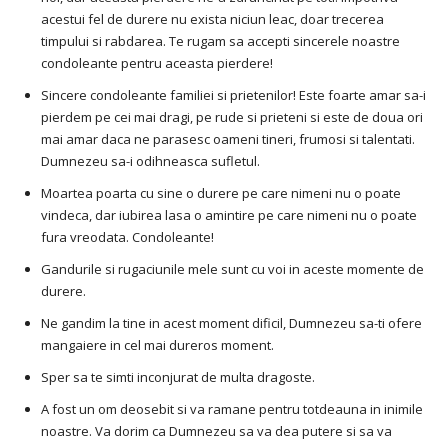
acestui fel de durere nu exista niciun leac, doar trecerea
timpului si rabdarea. Te rugam sa accepti sincerele noastre
condoleante pentru aceasta pierdere!
Sincere condoleante familiei si prietenilor! Este foarte amar sa-i
pierdem pe cei mai dragi, pe rude si prieteni si este de doua ori
mai amar daca ne parasesc oameni tineri, frumosi si talentati.
Dumnezeu sa-i odihneasca sufletul.
Moartea poarta cu sine o durere pe care nimeni nu o poate
vindeca, dar iubirea lasa o amintire pe care nimeni nu o poate
fura vreodata. Condoleante!
Gandurile si rugaciunile mele sunt cu voi in aceste momente de
durere.
Ne gandim la tine in acest moment dificil, Dumnezeu sa-ti ofere
mangaiere in cel mai dureros moment.
Sper sa te simti inconjurat de multa dragoste.
A fost un om deosebit si va ramane pentru totdeauna in inimile
noastre. Va dorim ca Dumnezeu sa va dea putere si sa va