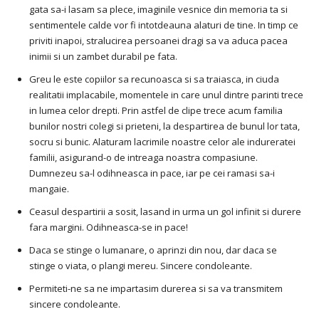
gata sa-i lasam sa plece, imaginile vesnice din memoria ta si
sentimentele calde vor fi intotdeauna alaturi de tine. In timp ce
priviti inapoi, stralucirea persoanei dragi sa va aduca pacea
inimii si un zambet durabil pe fata.
Greu le este copiilor sa recunoasca si sa traiasca, in ciuda
realitatii implacabile, momentele in care unul dintre parinti trece
in lumea celor drepti. Prin astfel de clipe trece acum familia
bunilor nostri colegi si prieteni, la despartirea de bunul lor tata,
socru si bunic. Alaturam lacrimile noastre celor ale indureratei
familii, asigurand-o de intreaga noastra compasiune.
Dumnezeu sa-l odihneasca in pace, iar pe cei ramasi sa-i
mangaie.
Ceasul despartirii a sosit, lasand in urma un gol infinit si durere
fara margini. Odihneasca-se in pace!
Daca se stinge o lumanare, o aprinzi din nou, dar daca se
stinge o viata, o plangi mereu. Sincere condoleante.
Permiteti-ne sa ne impartasim durerea si sa va transmitem
sincere condoleante.