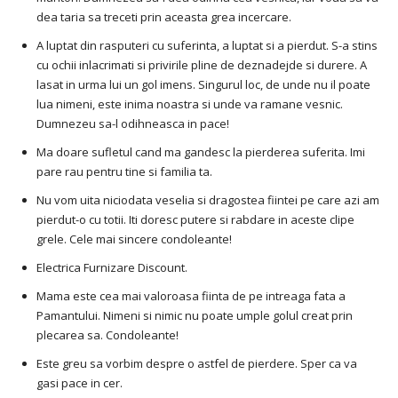
dea taria sa treceti prin aceasta grea incercare.
A luptat din rasputeri cu suferinta, a luptat si a pierdut. S-a stins
cu ochii inlacrimati si privirile pline de deznadejde si durere. A
lasat in urma lui un gol imens. Singurul loc, de unde nu il poate
lua nimeni, este inima noastra si unde va ramane vesnic.
Dumnezeu sa-l odihneasca in pace!
Ma doare sufletul cand ma gandesc la pierderea suferita. Imi
pare rau pentru tine si familia ta.
Nu vom uita niciodata veselia si dragostea fiintei pe care azi am
pierdut-o cu totii. Iti doresc putere si rabdare in aceste clipe
grele. Cele mai sincere condoleante!
Electrica Furnizare Discount.
Mama este cea mai valoroasa fiinta de pe intreaga fata a
Pamantului. Nimeni si nimic nu poate umple golul creat prin
plecarea sa. Condoleante!
Este greu sa vorbim despre o astfel de pierdere. Sper ca va
gasi pace in cer.