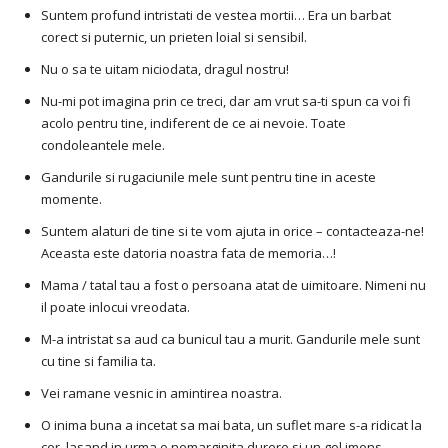
Suntem profund intristati de vestea mortii… Era un barbat
corect si puternic, un prieten loial si sensibil.
Nu o sa te uitam niciodata, dragul nostru!
Nu-mi pot imagina prin ce treci, dar am vrut sa-ti spun ca voi fi
acolo pentru tine, indiferent de ce ai nevoie. Toate
condoleantele mele.
Gandurile si rugaciunile mele sunt pentru tine in aceste
momente.
Suntem alaturi de tine si te vom ajuta in orice – contacteaza-ne!
Aceasta este datoria noastra fata de memoria…!
Mama / tatal tau a fost o persoana atat de uimitoare. Nimeni nu
il poate inlocui vreodata.
M-a intristat sa aud ca bunicul tau a murit. Gandurile mele sunt
cu tine si familia ta.
Vei ramane vesnic in amintirea noastra.
O inima buna a incetat sa mai bata, un suflet mare s-a ridicat la
cer, lasand in urma o nemarginita durere si un gol imens.