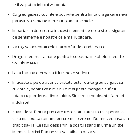
o/ il va putea inlocui vreodata.
Cu greu gasesc cuvintele potrivite pentru fiinta draga care ne-a
parasit. Va ramane mereu in gandurile mele!
Impartasim durerea ta in acest moment de doliu si te asiguram
de sentimentele noastre cele mai iubitoare.
Va rog sa acceptati cele mai profunde condoleante.
Dragul meu, vei ramane pentru totdeauna in sufletul meu. Te
voi iubi mereu.
Lasa Lumina eterna sa-ti lumineze sufletul!
In aceste clipe de adanca tristete este foarte greu sa gasesti
cuvintele, pentru ca nimic nu-ti mai poate mangaia sufletul
odata cu pierderea fiintei iubite. Sincere condoleante familiei
indoliate!
Stiam de suferinta prin care trece sotul tau si totusi speram ca
el sa mai poata ramane printre noi o vreme. Dumnezeu insa s-a
grabit sa-l ia. Ceasul despartirii a sosit, lasand in urma un gol
imens si lacrimi.Dumnezeu sa-l aiba in paza sa!