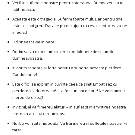
Vei fi in sufletele noastre pentru totdeauna. Dumnezeu sa te
odihneasca.
Aceasta este o tragedie! Suferim foarte mult. Dar pentru tine
este cel mai greu! Daca te putem ajuta cu ceva, contacteaza-ne
imediat!
Odihneasca-se in pace!
Dorim sa va exprimam sincere condoleante tie si familiei
dumneavoastra.
Iti dorim rabdare si forta pentru a suporta aceasta pierdere.
Condoleante!
Este dificil sa exprim in cuvinte ceea ce simt! Empatizez cu
pierderea si durerea ta! … a fost un om de aur! Ne vom aminti
mereu de el (ea)!
Invizibil, el va fi mereu alaturi – in suflet si in amintirea noastra
eterna a acestui om luminos.
Nu il/o vom uita niciodata. Va trai mereu in sufletele noastre. Fii
tare!