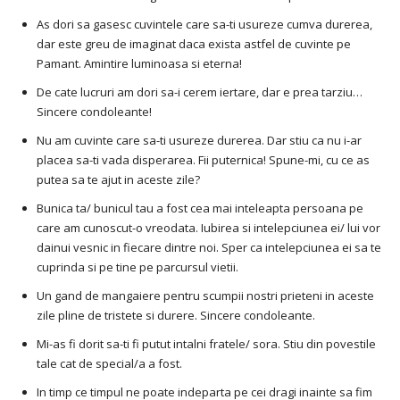
As dori sa gasesc cuvintele care sa-ti usureze cumva durerea,
dar este greu de imaginat daca exista astfel de cuvinte pe
Pamant. Amintire luminoasa si eterna!
De cate lucruri am dori sa-i cerem iertare, dar e prea tarziu…
Sincere condoleante!
Nu am cuvinte care sa-ti usureze durerea. Dar stiu ca nu i-ar
placea sa-ti vada disperarea. Fii puternica! Spune-mi, cu ce as
putea sa te ajut in aceste zile?
Bunica ta/ bunicul tau a fost cea mai inteleapta persoana pe
care am cunoscut-o vreodata. Iubirea si intelepciunea ei/ lui vor
dainui vesnic in fiecare dintre noi. Sper ca intelepciunea ei sa te
cuprinda si pe tine pe parcursul vietii.
Un gand de mangaiere pentru scumpii nostri prieteni in aceste
zile pline de tristete si durere. Sincere condoleante.
Mi-as fi dorit sa-ti fi putut intalni fratele/ sora. Stiu din povestile
tale cat de special/a a fost.
In timp ce timpul ne poate indeparta pe cei dragi inainte sa fim