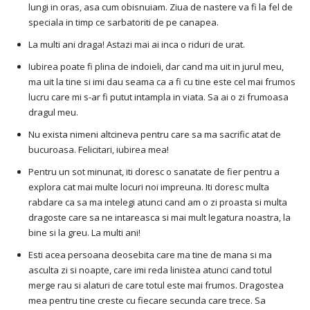
lungi in oras, asa cum obisnuiam. Ziua de nastere va fi la fel de
speciala in timp ce sarbatoriti de pe canapea.
La multi ani draga! Astazi mai ai inca o riduri de urat.
Iubirea poate fi plina de indoieli, dar cand ma uit in jurul meu,
ma uit la tine si imi dau seama ca a fi cu tine este cel mai frumos
lucru care mi s-ar fi putut intampla in viata. Sa ai o zi frumoasa
dragul meu.
Nu exista nimeni altcineva pentru care sa ma sacrific atat de
bucuroasa. Felicitari, iubirea mea!
Pentru un sot minunat, iti doresc o sanatate de fier pentru a
explora cat mai multe locuri noi impreuna. Iti doresc multa
rabdare ca sa ma intelegi atunci cand am o zi proasta si multa
dragoste care sa ne intareasca si mai mult legatura noastra, la
bine si la greu. La multi ani!
Esti acea persoana deosebita care ma tine de mana si ma
asculta zi si noapte, care imi reda linistea atunci cand totul
merge rau si alaturi de care totul este mai frumos. Dragostea
mea pentru tine creste cu fiecare secunda care trece. Sa