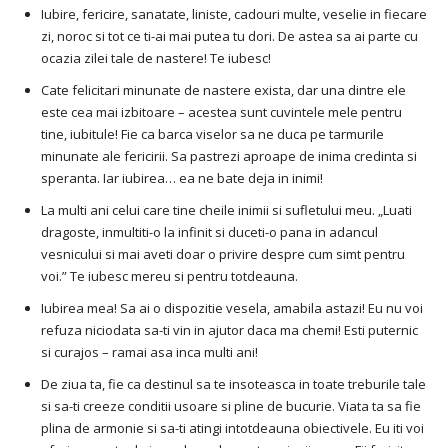
Iubire, fericire, sanatate, liniste, cadouri multe, veselie in fiecare
zi, noroc si tot ce ti-ai mai putea tu dori. De astea sa ai parte cu
ocazia zilei tale de nastere! Te iubesc!
Cate felicitari minunate de nastere exista, dar una dintre ele
este cea mai izbitoare – acestea sunt cuvintele mele pentru
tine, iubitule! Fie ca barca viselor sa ne duca pe tarmurile
minunate ale fericirii. Sa pastrezi aproape de inima credinta si
speranta. Iar iubirea… ea ne bate deja in inimi!
La multi ani celui care tine cheile inimii si sufletului meu. „Luati
dragoste, inmultiti-o la infinit si duceti-o pana in adancul
vesnicului si mai aveti doar o privire despre cum simt pentru
voi.” Te iubesc mereu si pentru totdeauna.
Iubirea mea! Sa ai o dispozitie vesela, amabila astazi! Eu nu voi
refuza niciodata sa-ti vin in ajutor daca ma chemi! Esti puternic
si curajos – ramai asa inca multi ani!
De ziua ta, fie ca destinul sa te insoteasca in toate treburile tale
si sa-ti creeze conditii usoare si pline de bucurie. Viata ta sa fie
plina de armonie si sa-ti atingi intotdeauna obiectivele. Eu iti voi