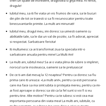
oferi un spate de incredere, dragostea si grija mea. Fii fericit,
dragule!
Iubitul meu, sa iti fie viata un vis frumos de vara, sa te bucuri
din plin de tot ce traiesti si sa fii recunoscator pentru toate
binecuvantarile primite. La multi ani minunati!
Iubitul meu, dragul meu, imi doresc sa uimesti oamenii cu
abilitatile tale, sa le dai un val de pozitiv, sa fii adorat, apreciat
si respectat. Sarbatoare fericita!
Iti multumesc ca ai transformat ziua ta speciala intr-o
sarbatoare anuala pentru mine! La Multi Ani!
La multi ani, iubitul meu! Sa ai o viata plina de iubire si impliniri,
norocul sa te insoteasca, oamenii sa te pretuiasca!
De ce ti-am dat mesaj la 12 noaptea? Pentru ca doresc sa fiu
prima care iti ureaza: «La multi ani!», pentru ca esti persoana
care ma face sa ma simt iubita si protejata mereu, pentru ca mi-
ai fost aproape si doresc sa stii ca la fel sunt si voi fi si eu
pentru tine. Alte motive? Pentru ca te iubesc si esti cea mai
importanta persoana din viata mea! La multi ani, iubitule, cu
multa sanatate, cu iubirea (pe care deja o ai) si cu toate