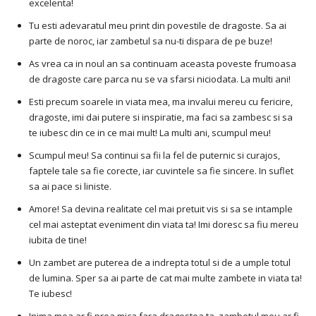
excelenta!
Tu esti adevaratul meu print din povestile de dragoste. Sa ai
parte de noroc, iar zambetul sa nu-ti dispara de pe buze!
As vrea ca in noul an sa continuam aceasta poveste frumoasa
de dragoste care parca nu se va sfarsi niciodata. La multi ani!
Esti precum soarele in viata mea, ma invalui mereu cu fericire,
dragoste, imi dai putere si inspiratie, ma faci sa zambesc si sa
te iubesc din ce in ce mai mult! La multi ani, scumpul meu!
Scumpul meu! Sa continui sa fii la fel de puternic si curajos,
faptele tale sa fie corecte, iar cuvintele sa fie sincere. In suflet
sa ai pace si liniste.
Amore! Sa devina realitate cel mai pretuit vis si sa se intample
cel mai asteptat eveniment din viata ta! Imi doresc sa fiu mereu
iubita de tine!
Un zambet are puterea de a indrepta totul si de a umple totul
de lumina. Sper sa ai parte de cat mai multe zambete in viata ta!
Te iubesc!
Inima mea ar fi prea mica fara dragostea ta, zambetul meu ar fi