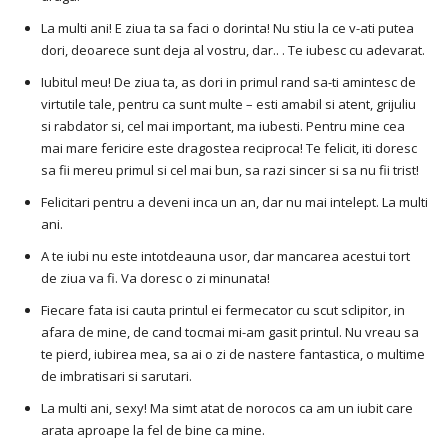
La multi ani! E ziua ta sa faci o dorinta! Nu stiu la ce v-ati putea
dori, deoarece sunt deja al vostru, dar.. . Te iubesc cu adevarat.
Iubitul meu! De ziua ta, as dori in primul rand sa-ti amintesc de
virtutile tale, pentru ca sunt multe – esti amabil si atent, grijuliu
si rabdator si, cel mai important, ma iubesti. Pentru mine cea
mai mare fericire este dragostea reciproca! Te felicit, iti doresc
sa fii mereu primul si cel mai bun, sa razi sincer si sa nu fii trist!
Felicitari pentru a deveni inca un an, dar nu mai intelept. La multi
ani.
A te iubi nu este intotdeauna usor, dar mancarea acestui tort
de ziua va fi. Va doresc o zi minunata!
Fiecare fata isi cauta printul ei fermecator cu scut sclipitor, in
afara de mine, de cand tocmai mi-am gasit printul. Nu vreau sa
te pierd, iubirea mea, sa ai o zi de nastere fantastica, o multime
de imbratisari si sarutari.
La multi ani, sexy! Ma simt atat de norocos ca am un iubit care
arata aproape la fel de bine ca mine.