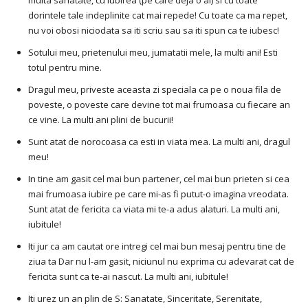
dorintele tale indeplinite cat mai repede! Cu toate ca ma repet,
nu voi obosi niciodata sa iti scriu sau sa iti spun ca te iubesc!
Sotului meu, prietenului meu, jumatatii mele, la multi ani! Esti
totul pentru mine.
Dragul meu, priveste aceasta zi speciala ca pe o noua fila de
poveste, o poveste care devine tot mai frumoasa cu fiecare an
ce vine. La multi ani plini de bucurii!
Sunt atat de norocoasa ca esti in viata mea. La multi ani, dragul
meu!
In tine am gasit cel mai bun partener, cel mai bun prieten si cea
mai frumoasa iubire pe care mi-as fi putut-o imagina vreodata.
Sunt atat de fericita ca viata mi te-a adus alaturi. La multi ani,
iubitule!
Iti jur ca am cautat ore intregi cel mai bun mesaj pentru tine de
ziua ta Dar nu l-am gasit, niciunul nu exprima cu adevarat cat de
fericita sunt ca te-ai nascut. La multi ani, iubitule!
Iti urez un an plin de S: Sanatate, Sinceritate, Serenitate,