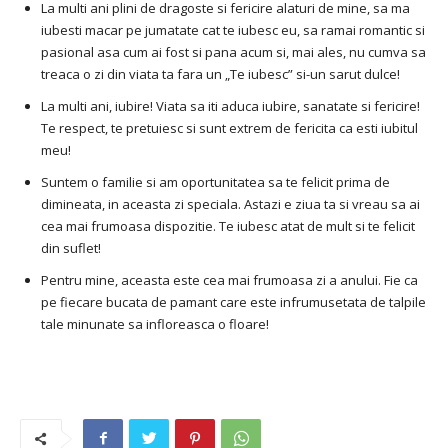
La multi ani plini de dragoste si fericire alaturi de mine, sa ma
iubesti macar pe jumatate cat te iubesc eu, sa ramai romantic si
pasional asa cum ai fost si pana acum si, mai ales, nu cumva sa
treaca o zi din viata ta fara un „Te iubesc” si-un sarut dulce!
La multi ani, iubire! Viata sa iti aduca iubire, sanatate si fericire!
Te respect, te pretuiesc si sunt extrem de fericita ca esti iubitul
meu!
Suntem o familie si am oportunitatea sa te felicit prima de
dimineata, in aceasta zi speciala. Astazi e ziua ta si vreau sa ai
cea mai frumoasa dispozitie. Te iubesc atat de mult si te felicit
din suflet!
Pentru mine, aceasta este cea mai frumoasa zi a anului. Fie ca
pe fiecare bucata de pamant care este infrumusetata de talpile
tale minunate sa infloreasca o floare!