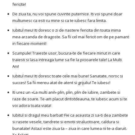
fericite!
De ziua ta, nu voi spune cuvinte puternice. Iti voi spune doar
multumesc ca esti cu mine si ca te iubesc fara limita.
Iubitul meu! Iti doresc o zi de nastere fericita din toata inima
mea arzanda de dragoste. Sa fii cel mai fericit om de pe pamant
in fiecare moment!
Scumpule! Traieste usor, bucura-te de fiecare minut in care
traiesti si lasa intreaga lume sa fie la picioarele tale! La Multi
Ani!
Iubitul meu! Iti doresc toate cele mai bune! Sanatate, noroc si
succes! Sa fii mereu atat de atent si grijuliu! Te iubesc!
Iti urez un «La multi ani!» plin, plin, plin de iubire, zambete si
raze de soare. Te-am placut dintotdeauna, te iubesc acum si te
voi adora toata viata!
Iubitul si dragul meu barbat! Fie ca aceasta zi sa-ti dea zambete
si rasete vesele, tandrete si emotii stralucitoare, caldura si
bunatate! Astazi este ziua ta – ziua in care lumea ni te-a daruit.
Te felicit!