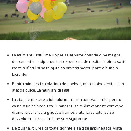
La multi ani, iubitul meu! Sper sa ai parte doar de clipe magice,
de oameni nemaipomeniti si experiente de neuitat! Iubirea sa iti
inalte sufletul si sa te ajute sa privesti mereu partea buna a
lucrurilor.
Pentru mine esti ca placinta de dovleac, mereu binevenita si oh
atat de dulce. La multi ani draga!
La ziua de nastere a iubitului meu, ii multumesc cerului pentru
ca ne-a unit si vreau ca Dumnezeu sa te directioneze corect pe
drumul vietii si sa-ti ghideze frumos viata! Lasa totul sa se
dezvolte cu succes, cu bine si in siguranta!
De ziua ta, iti urez ca toate dorintele sa ti se implineasca, viata