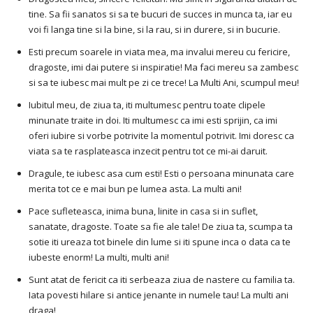
tine. Sa fii sanatos si sa te bucuri de succes in munca ta, iar eu
voi fi langa tine si la bine, si la rau, si in durere, si in bucurie.
Esti precum soarele in viata mea, ma invalui mereu cu fericire,
dragoste, imi dai putere si inspiratie! Ma faci mereu sa zambesc
si sa te iubesc mai mult pe zi ce trece! La Multi Ani, scumpul meu!
Iubitul meu, de ziua ta, iti multumesc pentru toate clipele
minunate traite in doi. Iti multumesc ca imi esti sprijin, ca imi
oferi iubire si vorbe potrivite la momentul potrivit. Imi doresc ca
viata sa te rasplateasca inzecit pentru tot ce mi-ai daruit.
Dragule, te iubesc asa cum esti! Esti o persoana minunata care
merita tot ce e mai bun pe lumea asta. La multi ani!
Pace sufleteasca, inima buna, linite in casa si in suflet,
sanatate, dragoste. Toate sa fie ale tale! De ziua ta, scumpa ta
sotie iti ureaza tot binele din lume si iti spune inca o data ca te
iubeste enorm! La multi, multi ani!
Sunt atat de fericit ca iti serbeaza ziua de nastere cu familia ta.
Iata povesti hilare si antice jenante in numele tau! La multi ani
draga!