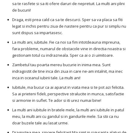
sa te rasfete si sa iti ofere daruri de nepretuit. La multi ani plini
de bucurii!
Draga, esti prea cald ca sa te descurci. Sper sa va placa sa fiti
legat si inchis pentru ziua de nastere pentru ca pur si simplu nu
sunt dispus sa impartasesc.
La multi ani, iubitule. Fie ca noi sa fim intotdeauna impreuna,
fara probleme, numarul de obstacole vine in directia noastra si
gestionam totul cu indrazneala. Sper ca ai o zi uimitoare.
Zambetul tau poarta mereu bucurie in inima mea. Sunt
indragostit de tine inca din ziua in care ne-am intalnit, ma inec
inca in oceanul iubirii tale. La multi ani!
Iubitule, ma bucur ca ai aparut in viata mea si te pot azi felicita.
Sa ai prieteni fideli, perspective stralucite in munca, satisfactie
si armonie in suflet. Te ador si iti urez numai bine!
La multi ani iubitule in bratele mele, la multi ani iubitule in patul
meu, la multi ani cu gandul si in gandurile mele. Sa stii ca nu
doar buzele tale au lasat urme.
Dragostea mea, sincere felicitari! Ma simt in siguranta alaturi de