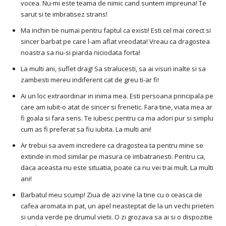
vocea. Nu-mi este teama de nimic cand suntem impreuna! Te
sarut si te imbratisez strans!
Ma inchin tie numai pentru faptul ca existi! Esti cel mai corect si
sincer barbat pe care l-am aflat vreodata! Vreau ca dragostea
noastra sa nu-si piarda niciodata forta!
La multi ani, suflet drag! Sa stralucesti, sa ai visuri inalte si sa
zambesti mereu indiferent cat de greu ti-ar fi!
Ai un loc extraordinar in inima mea. Esti persoana principala pe
care am iubit-o atat de sincer si frenetic. Fara tine, viata mea ar
fi goala si fara sens. Te iubesc pentru ca ma adori pur si simplu
cum as fi preferat sa fiu iubita. La multi ani!
Ar trebui sa avem incredere ca dragostea ta pentru mine se
extinde in mod similar pe masura ce imbatranesti. Pentru ca,
daca aceasta nu este situatia, poate ca nu vei trai mult. La multi
ani!
Barbatul meu scump! Ziua de azi vine la tine cu o ceasca de
cafea aromata in pat, un apel neasteptat de la un vechi prieten
si unda verde pe drumul vietii. O zi grozava sa ai si o dispozitie