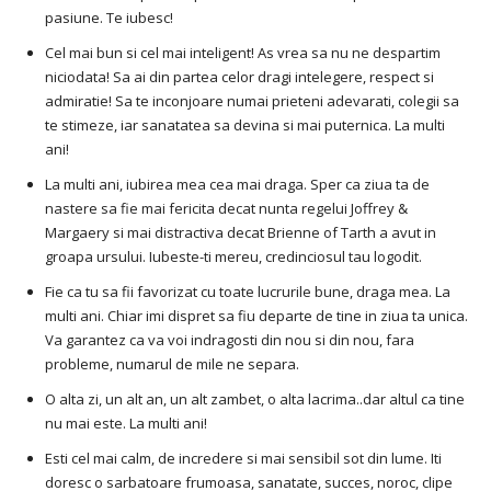
pasiune. Te iubesc!
Cel mai bun si cel mai inteligent! As vrea sa nu ne despartim
niciodata! Sa ai din partea celor dragi intelegere, respect si
admiratie! Sa te inconjoare numai prieteni adevarati, colegii sa
te stimeze, iar sanatatea sa devina si mai puternica. La multi
ani!
La multi ani, iubirea mea cea mai draga. Sper ca ziua ta de
nastere sa fie mai fericita decat nunta regelui Joffrey &
Margaery si mai distractiva decat Brienne of Tarth a avut in
groapa ursului. Iubeste-ti mereu, credinciosul tau logodit.
Fie ca tu sa fii favorizat cu toate lucrurile bune, draga mea. La
multi ani. Chiar imi dispret sa fiu departe de tine in ziua ta unica.
Va garantez ca va voi indragosti din nou si din nou, fara
probleme, numarul de mile ne separa.
O alta zi, un alt an, un alt zambet, o alta lacrima..dar altul ca tine
nu mai este. La multi ani!
Esti cel mai calm, de incredere si mai sensibil sot din lume. Iti
doresc o sarbatoare frumoasa, sanatate, succes, noroc, clipe