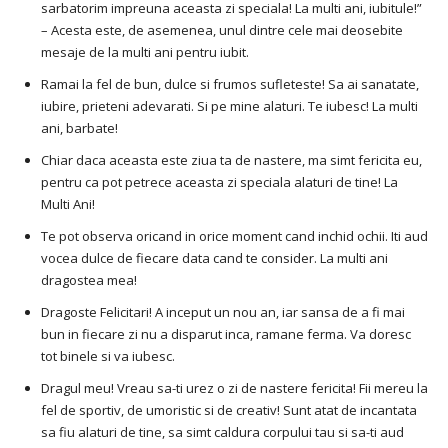
sarbatorim impreuna aceasta zi speciala! La multi ani, iubitule!”
– Acesta este, de asemenea, unul dintre cele mai deosebite
mesaje de la multi ani pentru iubit.
Ramai la fel de bun, dulce si frumos sufleteste! Sa ai sanatate,
iubire, prieteni adevarati. Si pe mine alaturi. Te iubesc! La multi
ani, barbate!
Chiar daca aceasta este ziua ta de nastere, ma simt fericita eu,
pentru ca pot petrece aceasta zi speciala alaturi de tine! La
Multi Ani!
Te pot observa oricand in orice moment cand inchid ochii. Iti aud
vocea dulce de fiecare data cand te consider. La multi ani
dragostea mea!
Dragoste Felicitari! A inceput un nou an, iar sansa de a fi mai
bun in fiecare zi nu a disparut inca, ramane ferma. Va doresc
tot binele si va iubesc.
Dragul meu! Vreau sa-ti urez o zi de nastere fericita! Fii mereu la
fel de sportiv, de umoristic si de creativ! Sunt atat de incantata
sa fiu alaturi de tine, sa simt caldura corpului tau si sa-ti aud