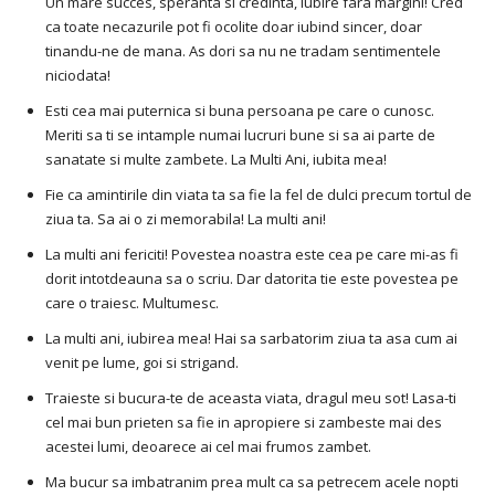
Un mare succes, speranta si credinta, iubire fara margini! Cred
ca toate necazurile pot fi ocolite doar iubind sincer, doar
tinandu-ne de mana. As dori sa nu ne tradam sentimentele
niciodata!
Esti cea mai puternica si buna persoana pe care o cunosc.
Meriti sa ti se intample numai lucruri bune si sa ai parte de
sanatate si multe zambete. La Multi Ani, iubita mea!
Fie ca amintirile din viata ta sa fie la fel de dulci precum tortul de
ziua ta. Sa ai o zi memorabila! La multi ani!
La multi ani fericiti! Povestea noastra este cea pe care mi-as fi
dorit intotdeauna sa o scriu. Dar datorita tie este povestea pe
care o traiesc. Multumesc.
La multi ani, iubirea mea! Hai sa sarbatorim ziua ta asa cum ai
venit pe lume, goi si strigand.
Traieste si bucura-te de aceasta viata, dragul meu sot! Lasa-ti
cel mai bun prieten sa fie in apropiere si zambeste mai des
acestei lumi, deoarece ai cel mai frumos zambet.
Ma bucur sa imbatranim prea mult ca sa petrecem acele nopti