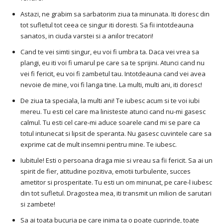
Astazi, ne grabim sa sarbatorim ziua ta minunata. Iti doresc din
tot sufletul tot ceea ce singur iti doresti. Sa fii intotdeauna
sanatos, in ciuda varstei si a anilor trecatori!
Cand te vei simti singur, eu voi fi umbra ta. Daca vei vrea sa
plangi, eu iti voi fi umarul pe care sa te sprijini. Atunci cand nu
vei fi fericit, eu voi fi zambetul tau. Intotdeauna cand vei avea
nevoie de mine, voi fi langa tine. La multi, multi ani, iti doresc!
De ziua ta speciala, la multi ani! Te iubesc acum si te voi iubi
mereu. Tu esti cel care ma linisteste atunci cand nu-mi gasesc
calmul. Tu esti cel care-mi aduce soarele cand mi se pare ca
totul intunecat si lipsit de speranta. Nu gasesc cuvintele care sa
exprime cat de mult insemni pentru mine. Te iubesc.
Iubitule! Esti o persoana draga mie si vreau sa fii fericit. Sa ai un
spirit de fier, atitudine pozitiva, emotii turbulente, succes
ametitor si prosperitate. Tu esti un om minunat, pe care-l iubesc
din tot sufletul. Dragostea mea, iti transmit un milion de sarutari
si zambete!
Sa ai toata bucuria pe care inima ta o poate cuprinde, toate