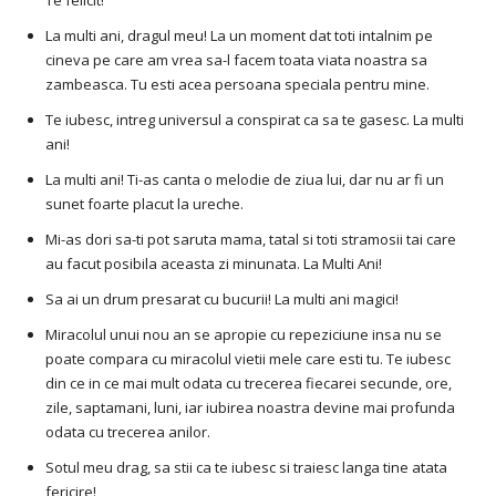
La multi ani, dragul meu! La un moment dat toti intalnim pe
cineva pe care am vrea sa-l facem toata viata noastra sa
zambeasca. Tu esti acea persoana speciala pentru mine.
Te iubesc, intreg universul a conspirat ca sa te gasesc. La multi
ani!
La multi ani! Ti-as canta o melodie de ziua lui, dar nu ar fi un
sunet foarte placut la ureche.
Mi-as dori sa-ti pot saruta mama, tatal si toti stramosii tai care
au facut posibila aceasta zi minunata. La Multi Ani!
Sa ai un drum presarat cu bucurii! La multi ani magici!
Miracolul unui nou an se apropie cu repeziciune insa nu se
poate compara cu miracolul vietii mele care esti tu. Te iubesc
din ce in ce mai mult odata cu trecerea fiecarei secunde, ore,
zile, saptamani, luni, iar iubirea noastra devine mai profunda
odata cu trecerea anilor.
Sotul meu drag, sa stii ca te iubesc si traiesc langa tine atata
fericire!