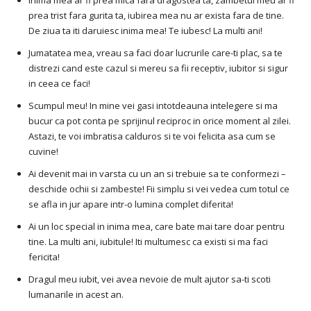
prea trist fara gurita ta, iubirea mea nu ar exista fara de tine.
De ziua ta iti daruiesc inima mea! Te iubesc! La multi ani!
Jumatatea mea, vreau sa faci doar lucrurile care-ti plac, sa te
distrezi cand este cazul si mereu sa fii receptiv, iubitor si sigur
in ceea ce faci!
Scumpul meu! In mine vei gasi intotdeauna intelegere si ma
bucur ca pot conta pe sprijinul reciproc in orice moment al zilei.
Astazi, te voi imbratisa calduros si te voi felicita asa cum se
cuvine!
Ai devenit mai in varsta cu un an si trebuie sa te conformezi –
deschide ochii si zambeste! Fii simplu si vei vedea cum totul ce
se afla in jur apare intr-o lumina complet diferita!
Ai un loc special in inima mea, care bate mai tare doar pentru
tine. La multi ani, iubitule! Iti multumesc ca existi si ma faci
fericita!
Dragul meu iubit, vei avea nevoie de mult ajutor sa-ti scoti
lumanarile in acest an.