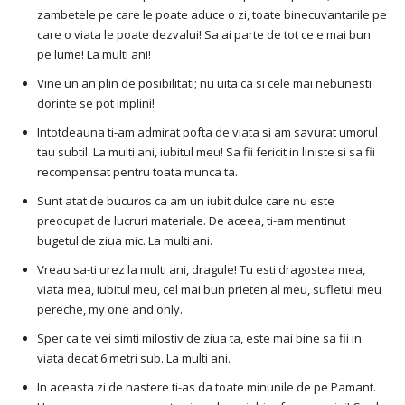
zambetele pe care le poate aduce o zi, toate binecuvantarile pe
care o viata le poate dezvalui! Sa ai parte de tot ce e mai bun
pe lume! La multi ani!
Vine un an plin de posibilitati; nu uita ca si cele mai nebunesti
dorinte se pot implini!
Intotdeauna ti-am admirat pofta de viata si am savurat umorul
tau subtil. La multi ani, iubitul meu! Sa fii fericit in liniste si sa fii
recompensat pentru toata munca ta.
Sunt atat de bucuros ca am un iubit dulce care nu este
preocupat de lucruri materiale. De aceea, ti-am mentinut
bugetul de ziua mic. La multi ani.
Vreau sa-ti urez la multi ani, dragule! Tu esti dragostea mea,
viata mea, iubitul meu, cel mai bun prieten al meu, sufletul meu
pereche, my one and only.
Sper ca te vei simti milostiv de ziua ta, este mai bine sa fii in
viata decat 6 metri sub. La multi ani.
In aceasta zi de nastere ti-as da toate minunile de pe Pamant.