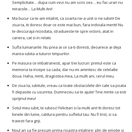
Semplicitate… dupa cum vezi nu am scris sex… eu fac urari nu
miracole… La Multi Ani!
Ma bucur ca te-am intalnit, ca soarta ne-a unit si ne iubim! De
ziua ta, iti doresc doar ce este mai bun, fara indoiala meriti! Nu
te descuraja niciodata, straduieste-te spre victorii, atat in ​​
cariera, cat si in relatii.
Sufla lumanarile. Nu prea ai ce sa-ti doresti, deoarece ai deja
marea iubita a tuturor timpurilor.
Pe masura ce imbatranesti, apar trei lucruri: primul este ca
memoria ta incepe sa cada, dar nu-mi amintesc de celelalte
doua. Haha, minti, dragostea mea, La multi ani, cerul meu.
De ziua ta, iubitule, vreau ca toate obstacolele din cale sa poata
fi depasite cu usurinta. Dumnezeu sa te ajute! Tine minte ca esti
sprijinul meu!
Sotul meu iubit, te iubesc! Felicitari si la multi ani! Iti doresc tot
binele din lume, caldura pentru sufletul tau. Nu fi trist, si sa
traiesti fara griji.
Noul an sa fie precum prima noastra intalnire: plin de emotie si