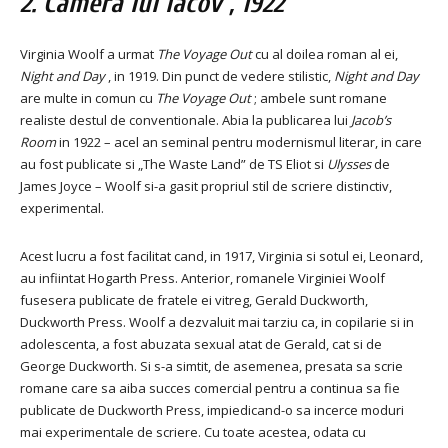
2.
Camera lui Iacov
, 1922
Virginia Woolf a urmat
The Voyage Out
cu al doilea roman al ei,
Night and Day
, in 1919. Din punct de vedere stilistic,
Night and Day
are multe in comun cu
The Voyage Out
; ambele sunt romane
realiste destul de conventionale. Abia la publicarea lui
Jacob’s
Room
in 1922 – acel an seminal pentru modernismul literar, in care
au fost publicate si „The Waste Land” de TS Eliot si
Ulysses
de
James Joyce – Woolf si-a gasit propriul stil de scriere distinctiv,
experimental.
Acest lucru a fost facilitat cand, in 1917, Virginia si sotul ei, Leonard,
au infiintat Hogarth Press. Anterior, romanele Virginiei Woolf
fusesera publicate de fratele ei vitreg, Gerald Duckworth,
Duckworth Press. Woolf a dezvaluit mai tarziu ca, in copilarie si in
adolescenta, a fost abuzata sexual atat de Gerald, cat si de
George Duckworth. Si s-a simtit, de asemenea, presata sa scrie
romane care sa aiba succes comercial pentru a continua sa fie
publicate de Duckworth Press, impiedicand-o sa incerce moduri
mai experimentale de scriere. Cu toate acestea, odata cu