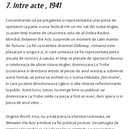
7.
Intre acte
, 1941
Concentrandu-se pe pregatirea si reprezentarea unei piese de
spectacol ca parte a unui festival intr-un mic sat din sudul Angliei,
cu putin timp inainte de izbucnirea celui de-al Doilea Razboi
Mondial, Between the Acts surprinde un moment de calm inainte
de
furtuna
. La fel ca inaintea
doamnei Dalloway
, romanul este
plasat pe o singura zi, in care urmeaza sa fie reprezentata piesa
anuala de concurs a satului. In timp ce piesele de spectacol descriu
si celebreaza de obicei istoria Angliei, domnisoara La Trobe
(scriitoarea si directorul artistic al piesei de anul acesta) a subminat
acest format, iar piesa se incheie cu o scena intitulata „Noi insine”,
in care jucatorii directioneaza oglinzi si alte obiecte reflectorizante
la public. Acest lucru, totusi, nu merge bine cu publicul, iar
domnisoara La Trobe simte ca piesa a fost un esec, desi spera si in
piesa de anul viitor…
Virginia Woolf, insa, nu a trait pana la sfarsitul razboiului, iar
Between the Acts
a trebuit sa fie publicat postum. Dezamagita de