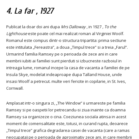
4.
La far
, 1927
Publicat la doar doi ani dupa
Mrs Dalloway
, in 1927
, To the
Lighthouse
este poate cel mai realizat roman al Virginiei Woolf.
Romanul este compus dintr-o structura tripartita: prima sectiune
este intitulata „Fereastra”, a doua „Timpul trece” si a treia „Farul”.
Urmarind familia Ramsey pe o perioada de zece ani in care
membrii iubiti ai familiei sunt pierduti si izbucneste razboiul in
intreaga lume, romanul incepe la casa de vacanta a familiei de pe
Insula Skye, modelat indeaproape dupa Talland House, unde
insasi Woolf a petrecut. multe veri fericite in copilarie, in St. Ives,
Cornwall.
Amplasat intr-o singura zi, „The Window” ii urmareste pe familia
Ramsey si pe oaspetii lor petrecandu-si ziua inainte ca doamna
Ramsey sa organizeze o cina. Coeziunea sociala atinsa in acest
moment de comensalitate este, totusi, in curand rupta, deoarece
„Timpul trece” grafica degradarea casei de vacanta (care a ramas
neocupata) pe o perioada de aproximativ zece ani, in care membrii