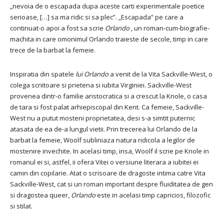
„nevoia de o escapada dupa aceste carti experimentale poetice
serioase, […] sa ma ridic si sa plec”. „Escapada” pe care a
continuat-o apoi a fost sa scrie
Orlando
, un roman-cum-biografie-
machita in care omonimul Orlando traieste de secole, timp in care
trece de la barbat la femeie.
Inspiratia din spatele
lui Orlando
a venit de la Vita Sackville-West, o
colega scriitoare si prietena si iubita Virginiei. Sackville-West
provenea dintr-o familie aristocratica si a crescut la Knole, o casa
de tara si fost palat arhiepiscopal din Kent. Ca femeie, Sackville-
West nu a putut mosteni proprietatea, desi s-a simtit puternic
atasata de ea de-a lungul vietii. Prin trecerea lui Orlando de la
barbat la femeie, Woolf subliniaza natura ridicola a legilor de
mostenire invechite. In acelasi timp, insa, Woolf il scrie pe Knole in
romanul ei si, astfel, ii ofera Vitei o versiune literara a iubitei ei
camin din copilarie. Atat o scrisoare de dragoste intima catre Vita
Sackville-West, cat si un roman important despre fluiditatea de gen
si dragostea queer,
Orlando
este in acelasi timp capricios, filozofic
si stilat.