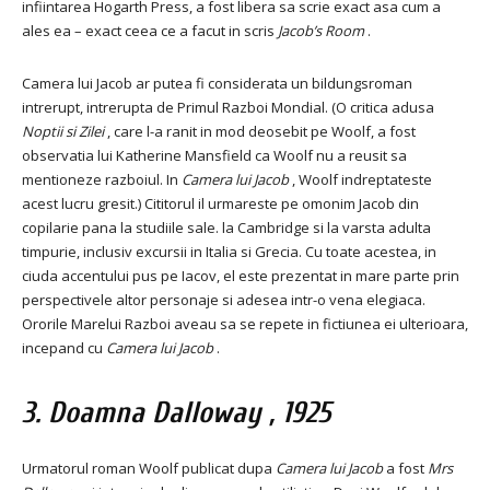
infiintarea Hogarth Press, a fost libera sa scrie exact asa cum a
ales ea – exact ceea ce a facut in scris
Jacob’s Room
.
Camera lui Jacob ar putea fi considerata un bildungsroman
intrerupt, intrerupta de Primul Razboi Mondial. (O critica adusa
Noptii si Zilei
, care l-a ranit in mod deosebit pe Woolf, a fost
observatia lui Katherine Mansfield ca Woolf nu a reusit sa
mentioneze razboiul. In
Camera lui Jacob
, Woolf indreptateste
acest lucru gresit.) Cititorul il urmareste pe omonim Jacob din
copilarie pana la studiile sale. la Cambridge si la varsta adulta
timpurie, inclusiv excursii in Italia si Grecia. Cu toate acestea, in
ciuda accentului pus pe Iacov, el este prezentat in mare parte prin
perspectivele altor personaje si adesea intr-o vena elegiaca.
Ororile Marelui Razboi aveau sa se repete in fictiunea ei ulterioara,
incepand cu
Camera lui Jacob
.
3.
Doamna Dalloway
, 1925
Urmatorul roman Woolf publicat dupa
Camera lui Jacob
a fost
Mrs