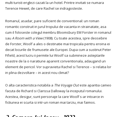
multi turisti englezi cazati la un hotel. Printre invitati se numara
Terence Hewet, de care Rachel se indragosteste.
Romanul, asadar, pare suficient de conventional: un roman
romantic construit in jurul tropului de vacanta in strainatate, asa
cum il foloseste colegul membru Bloomsbury EM Forster in romanul
sau
A Room with a View
(1908). Cu toate acestea, spre deosebire
de Forster, Woolf a ales o destinatie mai tropicala pentru eroina ei
decat locurile de frumusete ale Europei. Dupa cum a sustinut Peter
Fifield, acest lucru ii permite lui Woolf sa submineze asteptarile
noastre de la o naratiune aparent conventionala, adaugand un
element de pericol. Vor supravietui Rachel si Terence – si relatia lor
in plina dezvoltare – in acest nou climat?
O alta caracteristica notabila a
The Voyage Out
este aparitia cameo
facuta de Richard si Clarissa Dalloway la inceputul romanului.
Acestea, desigur, sunt personaje la care Woolf s-ar intoarce in
fictiunea ei scurta si intr-un roman mai tarziu, mai faimos.