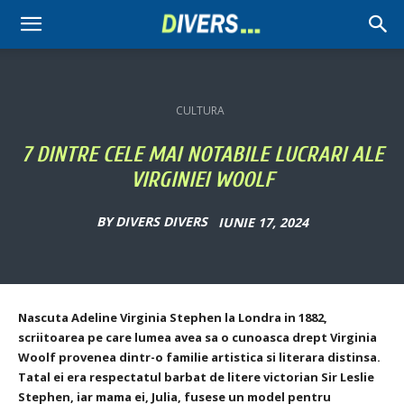
Divers
CULTURA
7 DINTRE CELE MAI NOTABILE LUCRARI ALE
VIRGINIEI WOOLF
BY
DIVERS DIVERS
IUNIE 17, 2024
Nascuta Adeline Virginia Stephen la Londra in 1882,
scriitoarea pe care lumea avea sa o cunoasca drept Virginia
Woolf provenea dintr-o familie artistica si literara distinsa.
Tatal ei era respectatul barbat de litere victorian Sir Leslie
Stephen, iar mama ei, Julia, fusese un model pentru