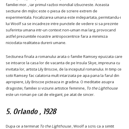
familiei mor. , iar primul razboi mondial izbucneste. Aceasta
sectiune din mijloc este o piesa de scriere extrem de
experimentala. Focalizarea umana este indepartata, permitandu-i
lui Woolf sa se incadreze intre punctele de vedere si sa prezinte
suferinta umana intr-un context non-uman mai larg, provocand
astfel prezumtiile noastre antropocentrice fara a minimiza
niciodata realitatea durerii umane.
Sectiunea finala a romanului arata o familie Ramsey epuizata care
se intoarce la casa lor de vacanta de pe Insula Skye, impreuna cu
invitata lor, artista Lily Briscoe, de la inceputul romanului. In timp ce
sotii Ramsey fac calatoria mult intarziata pe apa pana la farul din
apropiere, Lily Briscoe picteaza in gradina. O meditatie asupra
dragostei, familiei si viziunii artistice feminine,
To the Lighthouse
este un roman pe cat de elegant, pe atat de sincer.
5.
Orlando
, 1928
Dupa ce a terminat
To the Lighthouse
, Woolf a scris ca a simtit