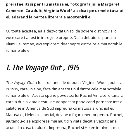
prerafaeliti si pentru matusa ei, fotografa Julia Margaret
Cameron. Ca adult, Virginia Woolf a calcat pe urmele tatalui
ei, aderand la partea literara a mostenirii ei.
Cu toate acestea, ea a dezvoltat un stil de scriere distinctiv si o
voce care i-a fost in intregime proprie. De la debutul ei pana la
ultimul ei roman, aici exploram doar sapte dintre cele mai notabile
romane ale ei…
1.
The Voyage Out
, 1915
The Voyage Out
a fost romanul de debut al Virginiei Woolf, publicat
in 1915, care, in sine, face din acesta unul dintre cele mai notabile
romane ale ei. Acesta spune povestea lui Rachel Vinrace, o tanara
care a dus o viata destul de adapostita pana cand porneste intr-o
calatorie in America de Sud impreuna cu matusa si unchiul ei.
Matusa ei, Helen, in special, devine o figura mentor pentru Rachel,
ajutandu-o sa exploreze mai mult din viata decat a vazut pana
acum din casa tatalui ei. Impreuna, Rachel si Helen intalnesc mai