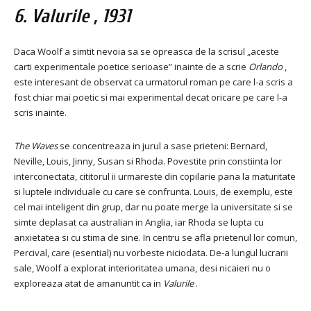
6.
Valurile
, 1931
Daca Woolf a simtit nevoia sa se opreasca de la scrisul „aceste
carti experimentale poetice serioase” inainte de a scrie
Orlando
,
este interesant de observat ca urmatorul roman pe care l-a scris a
fost chiar mai poetic si mai experimental decat oricare pe care l-a
scris inainte.
The Waves
se concentreaza in jurul a sase prieteni: Bernard,
Neville, Louis, Jinny, Susan si Rhoda. Povestite prin constiinta lor
interconectata, cititorul ii urmareste din copilarie pana la maturitate
si luptele individuale cu care se confrunta. Louis, de exemplu, este
cel mai inteligent din grup, dar nu poate merge la universitate si se
simte deplasat ca australian in Anglia, iar Rhoda se lupta cu
anxietatea si cu stima de sine. In centru se afla prietenul lor comun,
Percival, care (esential) nu vorbeste niciodata. De-a lungul lucrarii
sale, Woolf a explorat interioritatea umana, desi nicaieri nu o
exploreaza atat de amanuntit ca in
Valurile
.