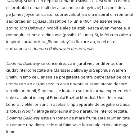
Dalloway
si iata-o in deplina comanda stilistica. Desi Woolf celebru
(si probabil cu mai mult decat un indiciu de gelozie) l-a considerat
pe James Joyce un scriitor supraevaluat, ea s-a inspirat din romanul
sau circadian
Ulysses
, plasat pe 16 iunie 1904. De asemenea,
scriind
Mrs
Dalloway
, Woolf a ales sa stabileasca evenimentele. a
romanului ei intr-o zi din iunie (posibil 13 iunie). Si, la fel cum
Ulise
a
inspirat sarbatorirea „Bloomsday” in fiecare an, la fel este
sarbatorita si
doamna
Dalloway in fiecare iunie.
Doamna
Dalloway
se concentreaza in jurul vietilor diferite, dar
ciudat interconectate ale Clarissei Dalloway si Septimus Warren
Smith. In timp ce Clarissa se pregateste pentru petrecerea pe care
urmeaza sa o organizeze in acea noapte si isi aminteste despre
vechile prietenii, Septimus se lupta cu socuri in urma experientelor
sale ca soldat in timpul Primului Razboi Mondial. Uniti de orasul
Londra, vietile lor sunt in acelasi timp separate de bogatie si clasa,
si totusi Woolf ii atrage impreuna intr-o naratiune interconectata.
Doamna
Dalloway
este un roman de mare frumusete si umanitate
si ramane una dintre cele mai faimoase lucrari ale ei din intreaga
lume.