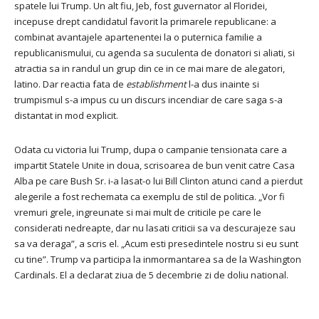
spatele lui Trump.
Un alt fiu, Jeb, fost guvernator al Floridei,
incepuse drept candidatul favorit la primarele republicane: a
combinat avantajele apartenentei la o puternica familie a
republicanismului, cu agenda sa suculenta de donatori si aliati, si
atractia sa in randul un grup din ce in ce mai mare de alegatori,
latino.
Dar reactia fata de
establishment
l-a dus inainte si
trumpismul s-a impus cu un discurs incendiar de care saga s-a
distantat in mod explicit.
Odata cu victoria lui Trump, dupa o campanie tensionata care a
impartit Statele Unite in doua, scrisoarea de bun venit catre Casa
Alba pe care Bush Sr. i-a lasat-o lui Bill Clinton atunci cand a pierdut
alegerile a fost rechemata ca exemplu de stil de politica.
„Vor fi
vremuri grele, ingreunate si mai mult de criticile pe care le
considerati nedreapte, dar nu lasati criticii sa va descurajeze sau
sa va deraga”, a scris el.
„Acum esti presedintele nostru si eu sunt
cu tine”.
Trump va participa la inmormantarea sa de la Washington
Cardinals.
El a declarat ziua de 5 decembrie zi de doliu national.