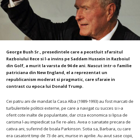
George Bush Sr., presedintele care a pecetluit sfarsitul
Razboiului Rece si l-a invins pe Saddam Hussein in Razboiul
din Golf, a murit la varsta de 94 de ani.
Nascut intr-o familie
patriciana din New England, el a reprezentat un
republicanism moderat si pragmatic, care sfaraie in
contrast cu epoca lui Donald Trump.
Cei patru ani de mandat la Casa Alba (1989-1993) au fost marcati de
turbulentele politicii externe, pe care a navigat cu succes si i-a
oferit cote inalte de popularitate, dar criza economica si lipsa de
carisma l-au impiedicat sa fie re-ales.
Avea o sanatate precara de
cativa ani, suferind de boala Parkinson.
Sotia sa, Barbara, cu care
era casatorit timp de 73 de ani, murise in aprilie.
Au avut sase copii,