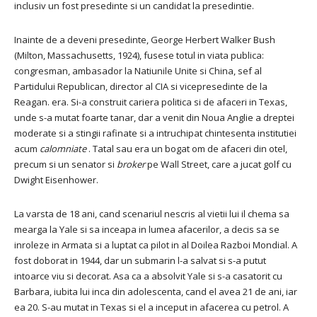
inclusiv un fost presedinte si un candidat la presedintie.
Inainte de a deveni presedinte, George Herbert Walker Bush
(Milton, Massachusetts, 1924), fusese totul in viata publica:
congresman, ambasador la Natiunile Unite si China, sef al
Partidului Republican, director al CIA si vicepresedinte de la
Reagan. era.
Si-a construit cariera politica si de afaceri in Texas,
unde s-a mutat foarte tanar, dar a venit din Noua Anglie a dreptei
moderate si a stingii rafinate si a intruchipat chintesenta institutiei
acum
calomniate
.
Tatal sau era un bogat om de afaceri din otel,
precum si un senator si
broker
pe Wall Street, care a jucat golf cu
Dwight Eisenhower.
La varsta de 18 ani, cand scenariul nescris al vietii lui il chema sa
mearga la Yale si sa inceapa in lumea afacerilor, a decis sa se
inroleze in Armata si a luptat ca pilot in al Doilea Razboi Mondial.
A
fost doborat in ​​1944, dar un submarin l-a salvat si s-a putut
intoarce viu si decorat.
Asa ca a absolvit Yale si s-a casatorit cu
Barbara, iubita lui inca din adolescenta, cand el avea 21 de ani, iar
ea 20. S-au mutat in Texas si el a inceput in afacerea cu petrol.
A