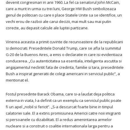
devenit congresman in anii 1960. La fel ca senatorul John McCain,
care a murit in urma cu trei luni, George HW Bush simbolizeaza
genul de politician cu care ii place Statele Unite sa se identifice, un
vechi erou de razboi ale carui decizii, mai mult sau mai putin
corecte, au depasit calcule ale luptei partizane.
Vinerea aceasta a primit cuvinte de recunoastere de la republicani
si democrati.
Presedintele Donald Trump, care se afla la summitul
G-20 de la Buenos Aires, a emis o declaratie in care isi evidentiaza
conducerea.
„Cu autenticitatea sa esentiala, inteligenta ascutita si
angajamentul neclintit fata de credinta, familie si tara, presedintele
Bush a inspirat generatii de colegi americani in serviciul public”, a
mentionat el.
Fostul presedinte Barack Obama, care si-a laudat deja politica
externa in viata, l-a definit ca un exemplu ca serviciul public poate
fi un apel „nobil si fericit”.
„S-a descurcat foarte bine in timpul
calatoriei sale.
El a extins promisiunea Americii catre noii imigranti
si persoanele cu dizabilitati.
El a redus amenintarea armelor
nucleare si a construit o coalitie internationala larga pentru a