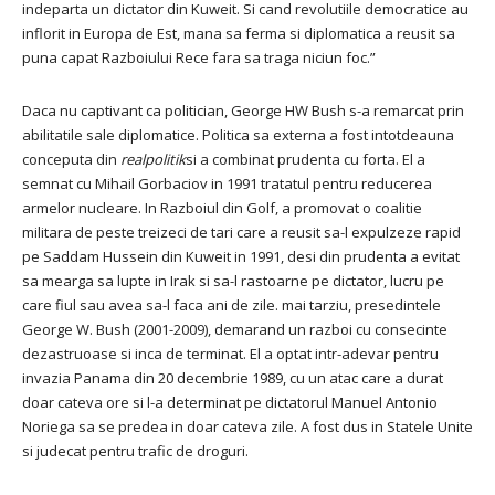
indeparta un dictator din Kuweit.
Si cand revolutiile democratice au
inflorit in Europa de Est, mana sa ferma si diplomatica a reusit sa
puna capat Razboiului Rece fara sa traga niciun foc.”
Daca nu captivant ca politician, George HW Bush s-a remarcat prin
abilitatile sale diplomatice.
Politica sa externa a fost intotdeauna
conceputa din
realpolitik
si a combinat prudenta cu forta.
El a
semnat cu Mihail Gorbaciov in 1991 tratatul pentru reducerea
armelor nucleare.
In Razboiul din Golf, a promovat o coalitie
militara de peste treizeci de tari care a reusit sa-l expulzeze rapid
pe Saddam Hussein din Kuweit in 1991, desi din prudenta a evitat
sa mearga sa lupte in Irak si sa-l rastoarne pe dictator, lucru pe
care fiul sau avea sa-l faca ani de zile. mai tarziu, presedintele
George W. Bush (2001-2009), demarand un razboi cu consecinte
dezastruoase si inca de terminat.
El a optat intr-adevar pentru
invazia Panama din 20 decembrie 1989, cu un atac care a durat
doar cateva ore si l-a determinat pe dictatorul Manuel Antonio
Noriega sa se predea in doar cateva zile.
A fost dus in Statele Unite
si judecat pentru trafic de droguri.