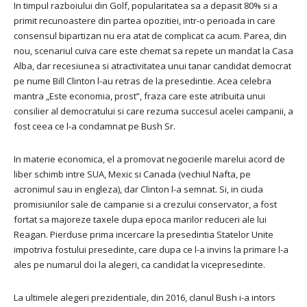
In timpul razboiului din Golf, popularitatea sa a depasit 80% si a
primit recunoastere din partea opozitiei, intr-o perioada in care
consensul bipartizan nu era atat de complicat ca acum.
Parea, din
nou, scenariul cuiva care este chemat sa repete un mandat la Casa
Alba, dar recesiunea si atractivitatea unui tanar candidat democrat
pe nume Bill Clinton l-au retras de la presedintie.
Acea celebra
mantra „Este economia, prost”, fraza care este atribuita unui
consilier al democratului si care rezuma succesul acelei campanii, a
fost ceea ce l-a condamnat pe Bush Sr.
In materie economica, el a promovat negocierile marelui acord de
liber schimb intre SUA, Mexic si Canada (vechiul Nafta, pe
acronimul sau in engleza), dar Clinton l-a semnat.
Si, in ciuda
promisiunilor sale de campanie si a crezului conservator, a fost
fortat sa majoreze taxele dupa epoca marilor reduceri ale lui
Reagan.
Pierduse prima incercare la presedintia Statelor Unite
impotriva fostului presedinte, care dupa ce l-a invins la primare l-a
ales pe numarul doi la alegeri, ca candidat la vicepresedinte.
La ultimele alegeri prezidentiale, din 2016, clanul Bush i-a intors